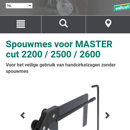
TAAL
SELECTEREN
Naar
Naar
inhoud
navigatie
springen
springen
Spouwmes voor MASTER
cut 2200 / 2500 / 2600
Voor het veilige gebruik van handcirkelzagen zonder
spouwmes