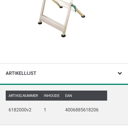
ARTIKELLIJST
ARTIKELNUMMER
INHOUDE
EAN
6182000v2
1
4006885618206