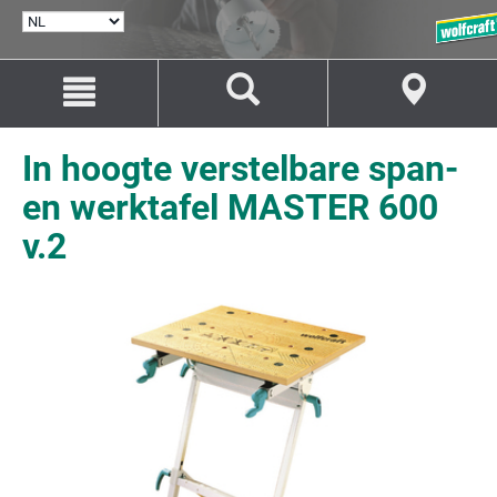
TAAL
SELECTEREN
Naar
Naar
inhoud
navigatie
springen
springen
In hoogte verstelbare span-
en werktafel MASTER 600
v.2