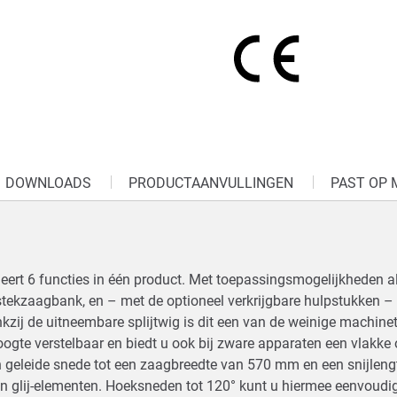
DOWNLOADS
PRODUCTAANVULLINGEN
PAST OP 
rt 6 functies in één product. Met toepassingsmogelijkheden al
stekzaagbank, en – met de optioneel verkrijgbare hulpstukken –
zij de uitneembare splijtwig is dit een van de weinige machinet
oogte verstelbaar en biedt u ook bij zware apparaten een vlakke
n geleide snede tot een zaagbreedte van 570 mm en een snijlen
n glij-elementen. Hoeksneden tot 120° kunt u hiermee eenvoudig 