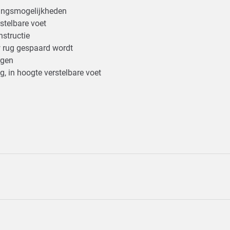
gingsmogelijkheden
rstelbare voet
nstructie
w rug gespaard wordt
ergen
kg, in hoogte verstelbare voet