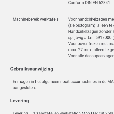
Conform DIN EN 62841
Machinebereik werktafels
Voor handcirkelzagen me
(zie pictogram); alleen t
Handcirkelzagen zonder sp
splijtwig art.nr. 691700
Voor bovenfrezen met ma
max. 27 mm , alleen te ge
Voor alle decoupeerzage
Gebruiksaanwijzing
Er mogen in het algemeen nooit accumachines in de MA
aangesloten.
Levering
Levering
1 zaagtafel en werkstation MASTER cut 250