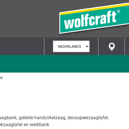
TAAL
SELECTEREN
00
zaagbank, geleide handcirkelzaag, decoupeerzaagtafel,
stekzaagtafel en werkbank