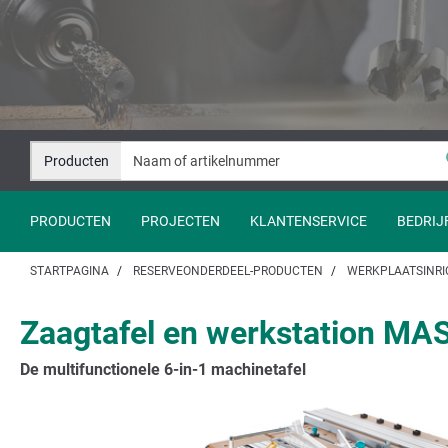
Naar
Naar
inhoud
navigatie
springen
springen
Producten
PRODUCTEN
PROJECTEN
KLANTENSERVICE
BEDRIJ
STARTPAGINA
RESERVEONDERDEEL-PRODUCTEN
WERKPLAATSINRI
Zaagtafel en werkstation MA
De multifunctionele 6-in-1 machinetafel