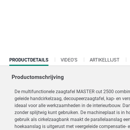
CURRENT
PRODUCTDETAILS
VIDEO'S
ARTIKELLIJST
TAB:
Productomschrijving
De multifunctionele zaagtafel MASTER cut 2500 combinee
geleide handcirkelzaag, decoupeerzaagtafel, kap- en ver
ideaal voor alle werkzaamheden in de interieurbouw. Dank
zonder splijtwig kunt gebruiken. De machineplaat is in h
gebruik als cirkelzaagbank maakt de parallelaanslag ee
hoekaanslag is uitgerust met veergeleide compensatie- e