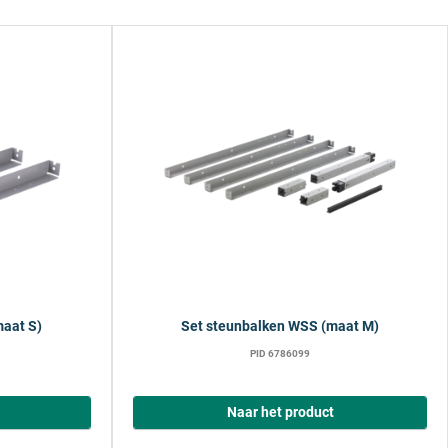
aat S)
Set steunbalken WSS (maat M)
PID 6786099
Naar het product