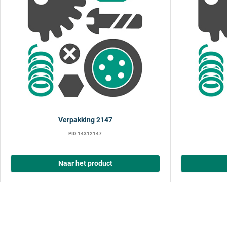
Verpakking 2147
PID 14312147
Naar het product