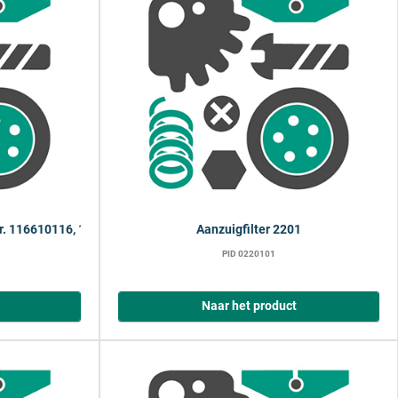
nr. 116610116, 116620265)
Aanzuigfilter 2201
PID 0220101
Naar het product