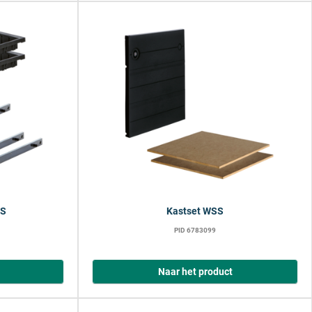
SS
Kastset WSS
PID 6783099
Naar het product