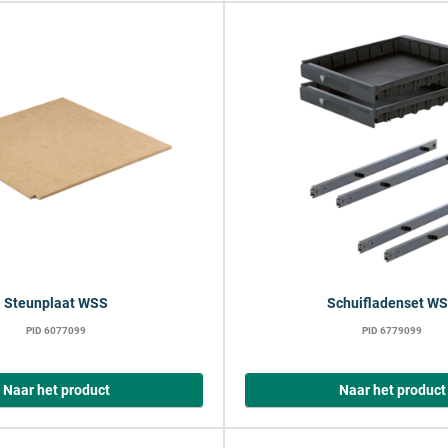
Steunplaat WSS
Schuifladenset W
PID 6077099
PID 6779099
Naar het product
Naar het product