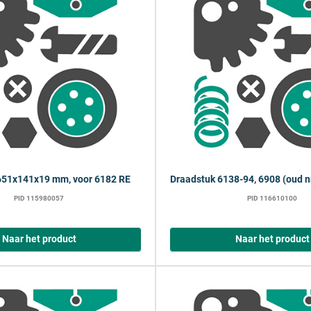
651x141x19 mm, voor 6182 RE
Draadstuk 6138-94, 6908 (oud 
PID 115980057
PID 116610100
Naar het product
Naar het product