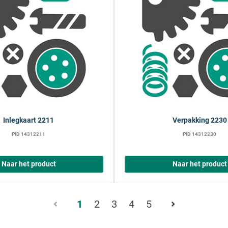
Inlegkaart 2211
Verpakking 2230
PID 14312211
PID 14312230
Naar het product
Naar het product
Pagina
1
2
3
4
5
1