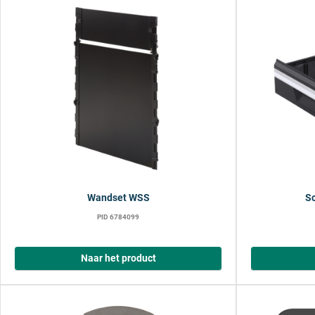
Wandset WSS
Sc
PID 6784099
Naar het product