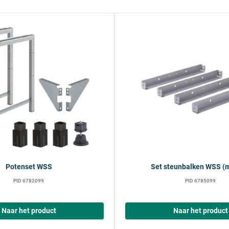
Potenset WSS
Set steunbalken WSS (m
PID 6782099
PID 6785099
Naar het product
Naar het product