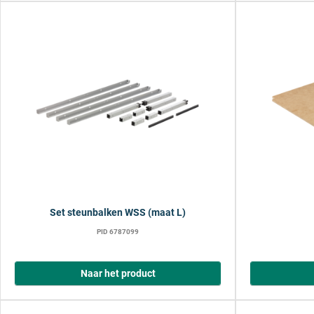
Set steunbalken WSS (maat L)
PID 6787099
Naar het product