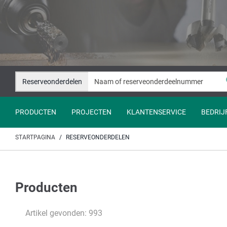
Naar
Naar
inhoud
navigatie
springen
springen
Reserveonderdelen
PRODUCTEN
PROJECTEN
KLANTENSERVICE
BEDRIJ
STARTPAGINA
RESERVEONDERDELEN
Producten
Artikel gevonden: 993