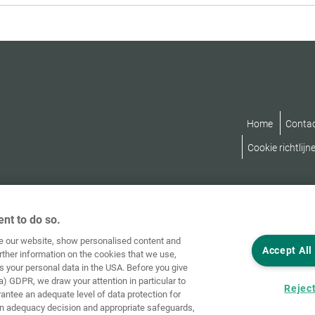
van
50
Home
Conta
Cookie richtlijn
nt to do so.
ve our website, show personalised content and
Accept All
rther information on the cookies that we use,
s your personal data in the USA. Before you give
a) GDPR, we draw your attention in particular to
Reject
rantee an adequate level of data protection for
an adequacy decision and appropriate safeguards,