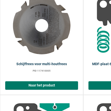
Schijffrees voor multi-houtfrees
MDF-plaat 
PID 117410005
Naar het product