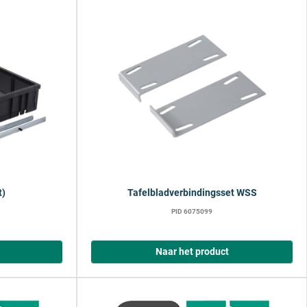
t)
Tafelbladverbindingsset WSS
PID 6075099
Naar het product