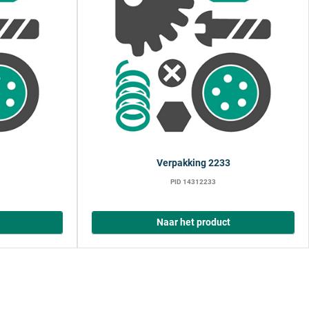
Verpakking 2233
PID 14312233
Naar het product