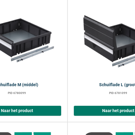
huiflade M (middel)
Schuiflade L (groo
PID 6780099
PID 6781099
Naar het product
Naar het product