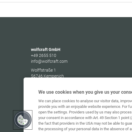
wolfcraft GmbH
+49 2655 510
info@wolfcraft.com
Wolffstraße 1
56746
Kempenich
Germany
We use cookies when you give us your conse
We can place cookies to analyse our visitor data, impro
provide you with an enjoyable website experience. For fu
open the settings. Providers used by us may also proces
your consent in accordance with Art. 49 Section 1 point (
the fact that providers in the USA may not be able to gua
the processing of your personal data in the absence of 