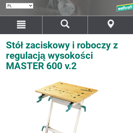
WYBÓR
JĘZYKA
Przejdź
Przejście
do
do
treści
nawigacji
Stół zaciskowy i roboczy z
regulacją wysokości
MASTER 600 v.2