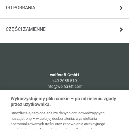
DO POBRANIA
CZĘŚCI ZAMIENNE
wolfcraft GmbH
+49 2655 510
info@wolfcraft.com
Wolffstraße 1
Wykorzystujemy pliki cookie – po udzieleniu zgody
56746
Kempenich
przez użytkownika.
Germany
Umożliwiają nam one analizę danych dot. odwiedzających
naszą stronę – w celu jej doskonalenia, wyświetlania
spersonalizowanych treści oraz zapewnienia atrakcyjnego