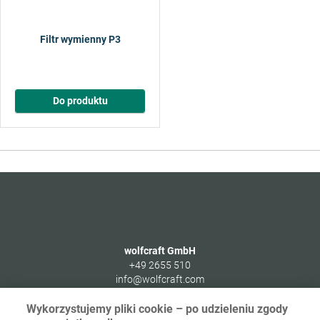
Filtr wymienny P3
Do produktu
wolfcraft GmbH
+49 2655 510
info@wolfcraft.com
Wolffstraße 1
Wykorzystujemy pliki cookie – po udzieleniu zgody
56746
Kempenich