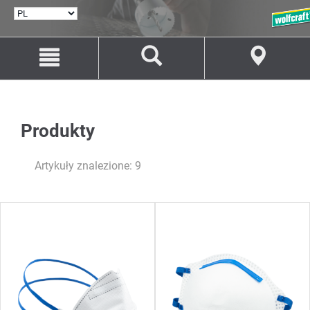
WYBÓR
JĘZYKA
Przejdź
Przejście
do
do
treści
nawigacji
Produkty
Artykuły znalezione: 9