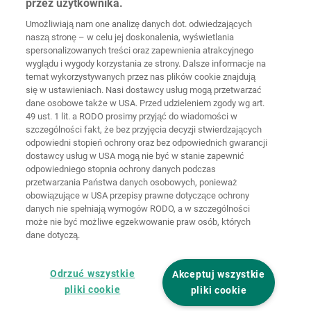
przez użytkownika.
Germany
Umożliwiają nam one analizę danych dot. odwiedzających
naszą stronę – w celu jej doskonalenia, wyświetlania
spersonalizowanych treści oraz zapewnienia atrakcyjnego
wyglądu i wygody korzystania ze strony. Dalsze informacje na
temat wykorzystywanych przez nas plików cookie znajdują
Strona
Ochrona
główna
Kontakt
Nota prawna
danych
się w ustawieniach. Nasi dostawcy usług mogą przetwarzać
dane osobowe także w USA. Przed udzieleniem zgody wg art.
49 ust. 1 lit. a RODO prosimy przyjąć do wiadomości w
Ogólne
warunki
Polityka
szczególności fakt, że bez przyjęcia decyzji stwierdzających
handlowe
cookie
Logowanie
odpowiedni stopień ochrony oraz bez odpowiednich gwarancji
dostawcy usług w USA mogą nie być w stanie zapewnić
Deklaracja
odpowiedniego stopnia ochrony danych podczas
dostępności
przetwarzania Państwa danych osobowych, ponieważ
obowiązujące w USA przepisy prawne dotyczące ochrony
danych nie spełniają wymogów RODO, a w szczególności
Ustawienia cookie
może nie być możliwe egzekwowanie praw osób, których
dane dotyczą.
Odrzuć wszystkie
Akceptuj wszystkie
pliki cookie
pliki cookie