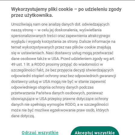
Wolffstraße 1
Wykorzystujemy pliki cookie – po udzieleniu zgody
56746
Kempenich
przez użytkownika.
Germany
Umożliwiają nam one analizę danych dot. odwiedzających
naszą stronę – w celu jej doskonalenia, wyświetlania
spersonalizowanych treści oraz zapewnienia atrakcyjnego
wyglądu i wygody korzystania ze strony. Dalsze informacje na
temat wykorzystywanych przez nas plików cookie znajdują
Strona
Ochrona
główna
Kontakt
Nota prawna
danych
się w ustawieniach. Nasi dostawcy usług mogą przetwarzać
dane osobowe także w USA. Przed udzieleniem zgody wg art.
49 ust. 1 lit. a RODO prosimy przyjąć do wiadomości w
Ogólne
warunki
Polityka
szczególności fakt, że bez przyjęcia decyzji stwierdzających
handlowe
cookie
Logowanie
odpowiedni stopień ochrony oraz bez odpowiednich gwarancji
dostawcy usług w USA mogą nie być w stanie zapewnić
Deklaracja
odpowiedniego stopnia ochrony danych podczas
dostępności
przetwarzania Państwa danych osobowych, ponieważ
obowiązujące w USA przepisy prawne dotyczące ochrony
danych nie spełniają wymogów RODO, a w szczególności
Ustawienia cookie
może nie być możliwe egzekwowanie praw osób, których
dane dotyczą.
Odrzuć wszystkie
Akceptuj wszystkie