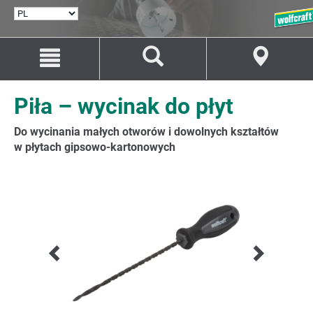
WYBÓR
JĘZYKA
Przejdź
Przejście
do
do
treści
nawigacji
Piła – wycinak do płyt
Do wycinania małych otworów i dowolnych kształtów
w płytach gipsowo-kartonowych