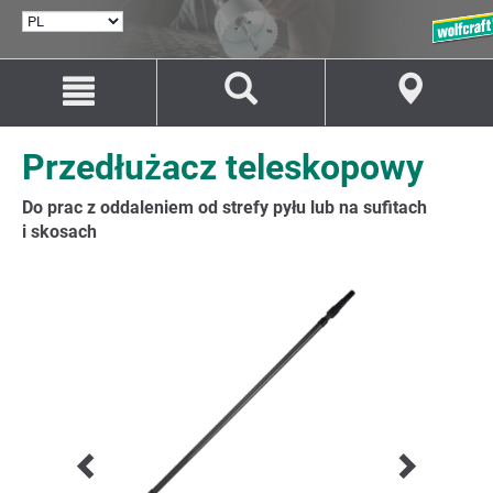
WYBÓR
JĘZYKA
Przejdź
Przejście
do
do
treści
nawigacji
Przedłużacz teleskopowy
Do prac z oddaleniem od strefy pyłu lub na sufitach
i skosach