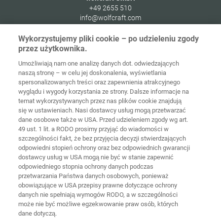
+49 2655 510
info@wolfcraft.com
Wolffstraße 1
Wykorzystujemy pliki cookie – po udzieleniu zgody
56746
Kempenich
przez użytkownika.
Germany
Umożliwiają nam one analizę danych dot. odwiedzających
naszą stronę – w celu jej doskonalenia, wyświetlania
spersonalizowanych treści oraz zapewnienia atrakcyjnego
wyglądu i wygody korzystania ze strony. Dalsze informacje na
temat wykorzystywanych przez nas plików cookie znajdują
Strona
Ochrona
główna
Kontakt
Nota prawna
danych
się w ustawieniach. Nasi dostawcy usług mogą przetwarzać
dane osobowe także w USA. Przed udzieleniem zgody wg art.
49 ust. 1 lit. a RODO prosimy przyjąć do wiadomości w
Ogólne
warunki
Polityka
szczególności fakt, że bez przyjęcia decyzji stwierdzających
handlowe
cookie
Logowanie
odpowiedni stopień ochrony oraz bez odpowiednich gwarancji
dostawcy usług w USA mogą nie być w stanie zapewnić
Deklaracja
odpowiedniego stopnia ochrony danych podczas
dostępności
przetwarzania Państwa danych osobowych, ponieważ
obowiązujące w USA przepisy prawne dotyczące ochrony
danych nie spełniają wymogów RODO, a w szczególności
Ustawienia cookie
może nie być możliwe egzekwowanie praw osób, których
dane dotyczą.