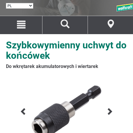
WYBÓR
JĘZYKA
Przejdź
Przejście
do
do
treści
nawigacji
Szybkowymienny uchwyt do
końcówek
Do wkrętarek akumulatorowych i wiertarek