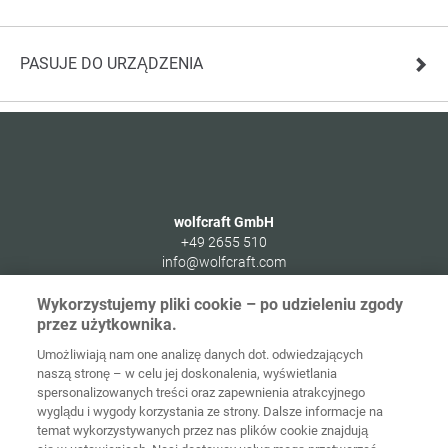
PASUJE DO URZĄDZENIA
wolfcraft GmbH
+49 2655 510
info@wolfcraft.com
Wolffstraße 1
Wykorzystujemy pliki cookie – po udzieleniu zgody
56746
Kempenich
przez użytkownika.
Germany
Umożliwiają nam one analizę danych dot. odwiedzających
naszą stronę – w celu jej doskonalenia, wyświetlania
spersonalizowanych treści oraz zapewnienia atrakcyjnego
wyglądu i wygody korzystania ze strony. Dalsze informacje na
temat wykorzystywanych przez nas plików cookie znajdują
Strona
Ochrona
główna
Kontakt
Nota prawna
danych