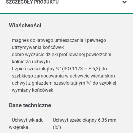
SZCZEGÓŁY PRODUKTU
Właściwości
magnes do łatwego umieszczania i pewnego
utrzymywania końcówek
dobre wyczucie dzięki profilowanej powierzchni
kołnierza uchwytu
trzpień sześciokątny ¼" (ISO 1173 – E 6,3) do
szybkiego zamocowania w uchwycie wiertarskim
uchwyt z gniazdem sześciokątnym ¼" do szybkiej
wymiany końcówek
Dane techniczne
Uchwyt wkładu
Uchwyt sześciokątny 6,35 mm
wkrętaka
(¼")