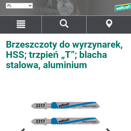
WYBÓR
JĘZYKA
Przejdź
Przejście
do
do
treści
nawigacji
Brzeszczoty do wyrzynarek,
HSS; trzpień „T”; blacha
stalowa, aluminium