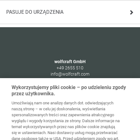
PASUJE DO URZĄDZENIA
wolfcraft GmbH
+49 2655 510
info@wolfcraft.com
Wolffstraße 1
Wykorzystujemy pliki cookie – po udzieleniu zgody
56746
Kempenich
przez użytkownika.
Germany
Umożliwiają nam one analizę danych dot. odwiedzających
naszą stronę – w celu jej doskonalenia, wyświetlania
spersonalizowanych treści oraz zapewnienia atrakcyjnego
wyglądu i wygody korzystania ze strony. Dalsze informacje na
temat wykorzystywanych przez nas plików cookie znajdują
Strona
Ochrona
główna
Kontakt
Nota prawna
danych
się w ustawieniach. Nasi dostawcy usług mogą przetwarzać
dane osobowe także w USA. Przed udzieleniem zgody wg art.