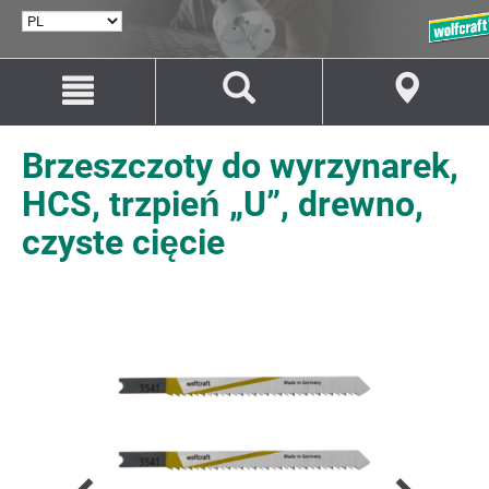
WYBÓR
JĘZYKA
Przejdź
Przejście
do
do
treści
nawigacji
Brzeszczoty do wyrzynarek,
HCS, trzpień „U”, drewno,
czyste cięcie