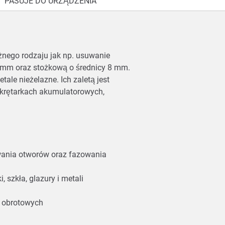
PASUJE DO URZĄDZENIA
nego rodzaju jak np. usuwanie
8 mm oraz stożkową o średnicy 8 mm.
ale nieżelazne. Ich zaletą jest
 wkrętarkach akumulatorowych,
owania otworów oraz fazowania
szkła, glazury i metali
h obrotowych