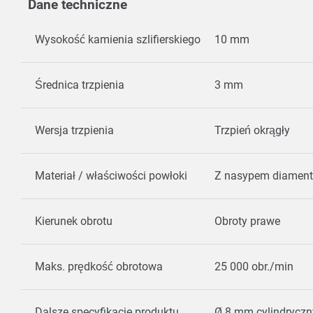
Dane techniczne
Wysokość kamienia szlifierskiego
10 mm
Średnica trzpienia
3 mm
Wersja trzpienia
Trzpień okrągły
Materiał / właściwości powłoki
Z nasypem diame
Kierunek obrotu
Obroty prawe
Maks. prędkość obrotowa
25 000 obr./min
Dalsze specyfikacje produktu
Ø 8 mm cylindrycz