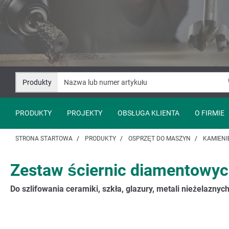
Przejdź
Przejście
do
do
treści
nawigacji
Produkty
PRODUKTY
PROJEKTY
OBSŁUGA KLIENTA
O FIRMIE
STRONA STARTOWA
PRODUKTY
OSPRZĘT DO MASZYN
KAMIENIE
Zestaw ściernic diamentowych,
Do szlifowania ceramiki, szkła, glazury, metali nieżelaznyc