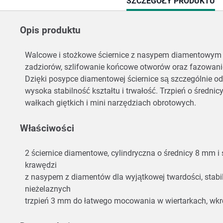
CURRENT
SZCZEGÓŁY PRODUKTU
TAB:
Opis produktu
Walcowe i stożkowe ściernice z nasypem diamentowym f
zadziorów, szlifowanie końcowe otworów oraz fazowanie
Dzięki posypce diamentowej ściernice są szczególnie odpo
wysoka stabilność kształtu i trwałość. Trzpień o śred
wałkach giętkich i mini narzędziach obrotowych.
Właściwości
2 ściernice diamentowe, cylindryczna o średnicy 8 mm 
krawędzi
z nasypem z diamentów dla wyjątkowej twardości, stabiln
nieżelaznych
trzpień 3 mm do łatwego mocowania w wiertarkach, wkr