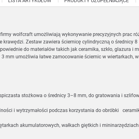
LISTA ARTYKUŁÓW
PRODUKTY UZUPEŁNIAJĄCE
irmy wolfcraft umożliwiają wykonywanie precyzyjnych prac róż
 krawędzi. Zestaw zawiera ściernicę cylindryczną o średnicy 
wiednie do materiałów takich jak ceramika, szkło, glazura i met
nicy 3 mm umożliwia łatwe zamocowanie ściernic w wiertarkach,
i spiczasta stożkowa o średnicy 3–8 mm, do gratowania i szlif
ości i wytrzymałości podczas korzystania do obróbki ceramiki, 
ętarkach akumulatorowych, wałkach giętkich i mininarzędziac