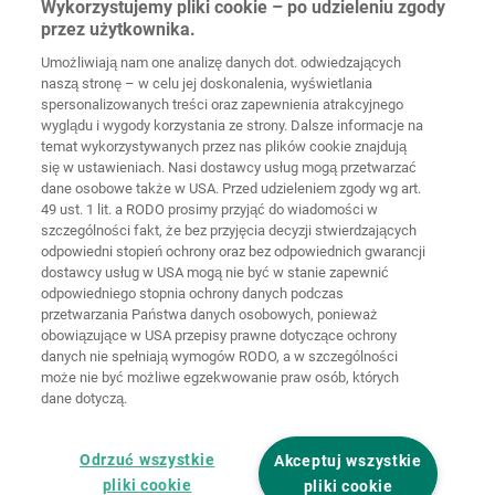
Wykorzystujemy pliki cookie – po udzieleniu zgody
56746
Kempenich
przez użytkownika.
Germany
Umożliwiają nam one analizę danych dot. odwiedzających
naszą stronę – w celu jej doskonalenia, wyświetlania
spersonalizowanych treści oraz zapewnienia atrakcyjnego
wyglądu i wygody korzystania ze strony. Dalsze informacje na
temat wykorzystywanych przez nas plików cookie znajdują
Strona
Ochrona
główna
Kontakt
Nota prawna
danych
się w ustawieniach. Nasi dostawcy usług mogą przetwarzać
dane osobowe także w USA. Przed udzieleniem zgody wg art.
49 ust. 1 lit. a RODO prosimy przyjąć do wiadomości w
Ogólne
warunki
Polityka
szczególności fakt, że bez przyjęcia decyzji stwierdzających
handlowe
cookie
Logowanie
odpowiedni stopień ochrony oraz bez odpowiednich gwarancji
dostawcy usług w USA mogą nie być w stanie zapewnić
Deklaracja
odpowiedniego stopnia ochrony danych podczas
dostępności
przetwarzania Państwa danych osobowych, ponieważ
obowiązujące w USA przepisy prawne dotyczące ochrony
danych nie spełniają wymogów RODO, a w szczególności
Ustawienia cookie
może nie być możliwe egzekwowanie praw osób, których
dane dotyczą.
Odrzuć wszystkie
Akceptuj wszystkie
pliki cookie
pliki cookie