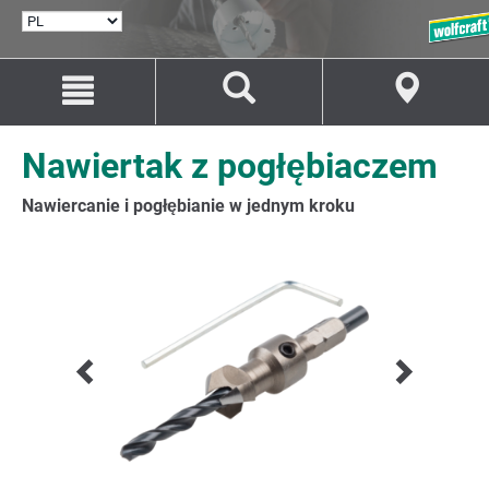
WYBÓR
JĘZYKA
Przejdź
Przejście
do
do
treści
nawigacji
Nawiertak z pogłębiaczem
Nawiercanie i pogłębianie w jednym kroku