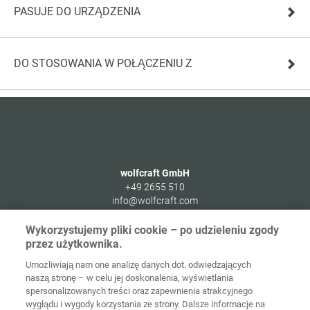
PASUJE DO URZĄDZENIA
DO STOSOWANIA W POŁĄCZENIU Z
wolfcraft GmbH
+49 2655 510
info@wolfcraft.com
Wolffstraße 1
Wykorzystujemy pliki cookie – po udzieleniu zgody
56746
Kempenich
przez użytkownika.
Germany
Umożliwiają nam one analizę danych dot. odwiedzających
naszą stronę – w celu jej doskonalenia, wyświetlania
spersonalizowanych treści oraz zapewnienia atrakcyjnego
wyglądu i wygody korzystania ze strony. Dalsze informacje na