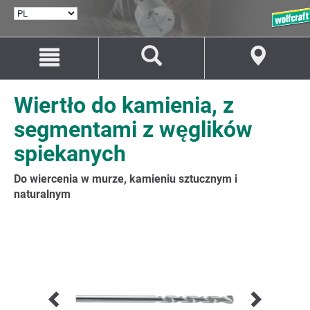
WYBÓR
JĘZYKA
Przejdź
Przejście
do
do
treści
nawigacji
Wiertło do kamienia, z
segmentami z węglików
spiekanych
Do wiercenia w murze, kamieniu sztucznym i
naturalnym