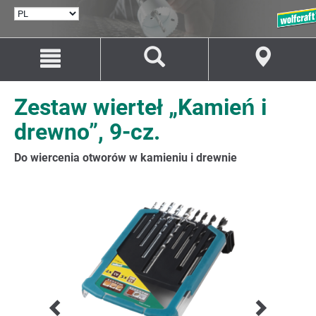
WYBÓR
JĘZYKA
Przejdź
Przejście
do
do
treści
nawigacji
Zestaw wierteł „Kamień i
drewno”, 9-cz.
Do wiercenia otworów w kamieniu i drewnie