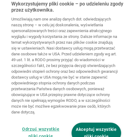
Wolffstraße 1
Wykorzystujemy pliki cookie – po udzieleniu zgody
56746
Kempenich
przez użytkownika.
Germany
Umożliwiają nam one analizę danych dot. odwiedzających
naszą stronę – w celu jej doskonalenia, wyświetlania
spersonalizowanych treści oraz zapewnienia atrakcyjnego
wyglądu i wygody korzystania ze strony. Dalsze informacje na
temat wykorzystywanych przez nas plików cookie znajdują
Strona
Ochrona
główna
Kontakt
Nota prawna
danych
się w ustawieniach. Nasi dostawcy usług mogą przetwarzać
dane osobowe także w USA. Przed udzieleniem zgody wg art.
49 ust. 1 lit. a RODO prosimy przyjąć do wiadomości w
Ogólne
warunki
Polityka
szczególności fakt, że bez przyjęcia decyzji stwierdzających
handlowe
cookie
Logowanie
odpowiedni stopień ochrony oraz bez odpowiednich gwarancji
dostawcy usług w USA mogą nie być w stanie zapewnić
Deklaracja
odpowiedniego stopnia ochrony danych podczas
dostępności
przetwarzania Państwa danych osobowych, ponieważ
obowiązujące w USA przepisy prawne dotyczące ochrony
danych nie spełniają wymogów RODO, a w szczególności
Ustawienia cookie
może nie być możliwe egzekwowanie praw osób, których
dane dotyczą.
Odrzuć wszystkie
Akceptuj wszystkie
pliki cookie
pliki cookie