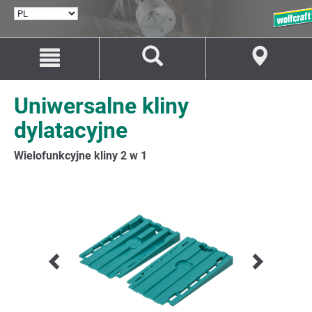
WYBÓR
JĘZYKA
Przejdź
Przejście
do
do
treści
nawigacji
Uniwersalne kliny
dylatacyjne
Wielofunkcyjne kliny 2 w 1