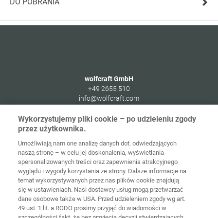
DO POBRANIA
wolfcraft GmbH
+49 2655 510
info@wolfcraft.com
Wolffstraße 1
Wykorzystujemy pliki cookie – po udzieleniu zgody
56746
Kempenich
przez użytkownika.
Germany
Umożliwiają nam one analizę danych dot. odwiedzających
naszą stronę – w celu jej doskonalenia, wyświetlania
spersonalizowanych treści oraz zapewnienia atrakcyjnego
wyglądu i wygody korzystania ze strony. Dalsze informacje na
temat wykorzystywanych przez nas plików cookie znajdują
Strona
Ochrona
główna
Kontakt
Nota prawna
danych
się w ustawieniach. Nasi dostawcy usług mogą przetwarzać
dane osobowe także w USA. Przed udzieleniem zgody wg art.
49 ust. 1 lit. a RODO prosimy przyjąć do wiadomości w
Ogólne
warunki
Polityka
szczególności fakt, że bez przyjęcia decyzji stwierdzających