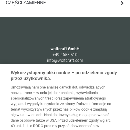
CZĘŚCI ZAMIENNE
wolfcraft GmbH
+49 2655 510
info@wolfcraft.com
Wolffstraße 1
Wykorzystujemy pliki cookie – po udzieleniu zgody
56746
Kempenich
przez użytkownika.
Germany
Umożliwiają nam one analizę danych dot. odwiedzających
naszą stronę – w celu jej doskonalenia, wyświetlania
spersonalizowanych treści oraz zapewnienia atrakcyjnego
wyglądu i wygody korzystania ze strony. Dalsze informacje na
temat wykorzystywanych przez nas plików cookie znajdują
Strona
Ochrona
główna
Kontakt
Nota prawna
danych
się w ustawieniach. Nasi dostawcy usług mogą przetwarzać
dane osobowe także w USA. Przed udzieleniem zgody wg art.
49 ust. 1 lit. a RODO prosimy przyjąć do wiadomości w
Ogólne