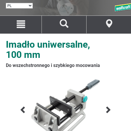
WYBÓR
JĘZYKA
Przejdź
Przejście
do
do
treści
nawigacji
Imadło uniwersalne,
100 mm
Do wszechstronnego i szybkiego mocowania