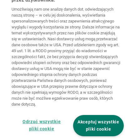
Germany
Umożliwiają nam one analizę danych dot. odwiedzających
naszą stronę – w celu jej doskonalenia, wyświetlania
spersonalizowanych treści oraz zapewnienia atrakcyjnego
wyglądu i wygody korzystania ze strony. Dalsze informacje na
temat wykorzystywanych przez nas plików cookie znajdują
Strona
Ochrona
główna
Kontakt
Nota prawna
danych
się w ustawieniach. Nasi dostawcy usług mogą przetwarzać
dane osobowe także w USA. Przed udzieleniem zgody wg art.
49 ust. 1 lit. a RODO prosimy przyjąć do wiadomości w
Ogólne
warunki
Polityka
szczególności fakt, że bez przyjęcia decyzji stwierdzających
handlowe
cookie
Logowanie
odpowiedni stopień ochrony oraz bez odpowiednich gwarancji
dostawcy usług w USA mogą nie być w stanie zapewnić
Deklaracja
odpowiedniego stopnia ochrony danych podczas
dostępności
przetwarzania Państwa danych osobowych, ponieważ
obowiązujące w USA przepisy prawne dotyczące ochrony
danych nie spełniają wymogów RODO, a w szczególności
Ustawienia cookie
może nie być możliwe egzekwowanie praw osób, których
dane dotyczą.
Odrzuć wszystkie
Akceptuj wszystkie
pliki cookie
pliki cookie