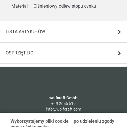
Materiał
Ciśnieniowy odlew stopu cynku
LISTA ARTYKUŁÓW
OSPRZĘT DO
wolfcraft GmbH
+49 2655 510
info@wolfcraft.com
Wolffstraße 1
Wykorzystujemy pliki cookie – po udzieleniu zgody
56746
Kempenich
przez użytkownika.