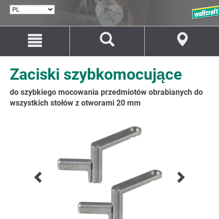
WYBÓR
JĘZYKA
Przejdź
Przejście
do
do
treści
nawigacji
Zaciski szybkomocujące
do szybkiego mocowania przedmiotów obrabianych do
wszystkich stołów z otworami 20 mm