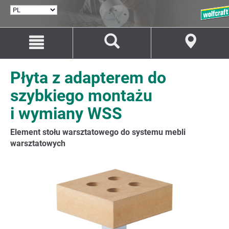
WYBÓR
JĘZYKA
Przejdź
Przejście
do
do
treści
nawigacji
Płyta z adapterem do
szybkiego montażu
i wymiany WSS
Element stołu warsztatowego do systemu mebli
warsztatowych