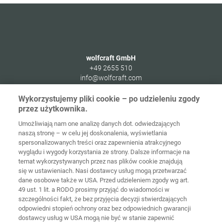
wolfcraft GmbH
+49 2655 510
info@wolfcraft.com
Wolffstraße 1
Wykorzystujemy pliki cookie – po udzieleniu zgody
56746
Kempenich
przez użytkownika.
Germany
Umożliwiają nam one analizę danych dot. odwiedzających
naszą stronę – w celu jej doskonalenia, wyświetlania
spersonalizowanych treści oraz zapewnienia atrakcyjnego
wyglądu i wygody korzystania ze strony. Dalsze informacje na
temat wykorzystywanych przez nas plików cookie znajdują
Strona
Ochrona
główna
Kontakt
Nota prawna
danych
się w ustawieniach. Nasi dostawcy usług mogą przetwarzać
dane osobowe także w USA. Przed udzieleniem zgody wg art.
49 ust. 1 lit. a RODO prosimy przyjąć do wiadomości w
Ogólne
warunki
Polityka
szczególności fakt, że bez przyjęcia decyzji stwierdzających
handlowe
cookie
Logowanie
odpowiedni stopień ochrony oraz bez odpowiednich gwarancji
dostawcy usług w USA mogą nie być w stanie zapewnić