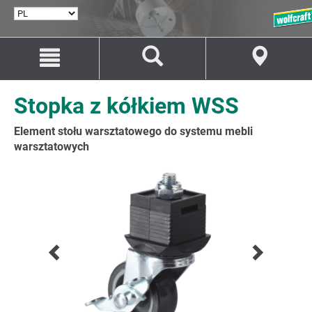
WYBÓR
JĘZYKA
Przejdź
Przejście
do
do
treści
nawigacji
Stopka z kółkiem WSS
Element stołu warsztatowego do systemu mebli
warsztatowych