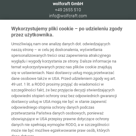
wolfcraft GmbH
+49 2655 510
info@wolfcraft.com
Wolffstraße 1
Wykorzystujemy pliki cookie – po udzieleniu zgody
56746
Kempenich
przez użytkownika.
Germany
Umożliwiają nam one analizę danych dot. odwiedzających
naszą stronę – w celu jej doskonalenia, wyświetlania
spersonalizowanych treści oraz zapewnienia atrakcyjnego
wyglądu i wygody korzystania ze strony. Dalsze informacje na
temat wykorzystywanych przez nas plików cookie znajdują
Strona
Ochrona
główna
Kontakt
Nota prawna
danych
się w ustawieniach. Nasi dostawcy usług mogą przetwarzać
dane osobowe także w USA. Przed udzieleniem zgody wg art.
49 ust. 1 lit. a RODO prosimy przyjąć do wiadomości w
Ogólne
warunki
Polityka
szczególności fakt, że bez przyjęcia decyzji stwierdzających
handlowe
cookie
Logowanie
odpowiedni stopień ochrony oraz bez odpowiednich gwarancji
dostawcy usług w USA mogą nie być w stanie zapewnić
Deklaracja
odpowiedniego stopnia ochrony danych podczas
dostępności
przetwarzania Państwa danych osobowych, ponieważ
obowiązujące w USA przepisy prawne dotyczące ochrony
danych nie spełniają wymogów RODO, a w szczególności
Ustawienia cookie
może nie być możliwe egzekwowanie praw osób, których