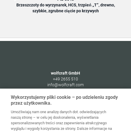
Brzeszczoty do wyrzynarek, HCS, trzpień „T”, drewno,
Brz
szybkie, zgrubne cięcie po krzywych
wolfcraft GmbH
+49 2655 510
info@wolfcraft.com
Wolffstraße 1
Wykorzystujemy pliki cookie – po udzieleniu zgody
56746
Kempenich
przez użytkownika.
Germany
Umożliwiają nam one analizę danych dot. odwiedzających
naszą stronę – w celu jej doskonalenia, wyświetlania
spersonalizowanych treści oraz zapewnienia atrakcyjnego
wyglądu i wygody korzystania ze strony. Dalsze informacje na