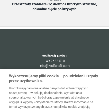
Brzeszczoty szablaste CV, drewno i tworzywo sztuczne,
Brze
dokładne cięcie po krzywych
wolfcraft GmbH
+49 2655 510
info@wolfcraft.com
Wolffstraße 1
Wykorzystujemy pliki cookie – po udzieleniu zgody
56746
Kempenich
przez użytkownika.
Germany
Umożliwiają nam one analizę danych dot. odwiedzających
naszą stronę – w celu jej doskonalenia, wyświetlania
spersonalizowanych treści oraz zapewnienia atrakcyjnego
wyglądu i wygody korzystania ze strony. Dalsze informacje na
temat wykorzystywanych przez nas plików cookie znajdują
Strona
Ochrona