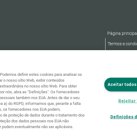
Página principa
Termos e condi
Declaração de A
Podemos definir estes cookies para analisar os
r o nosso sítio Web, exibir conteúdos
Aceitar todos
extraordinária no nosso sítio Web. Para obter
or nós, abra as "Definições". Os fornecedores
 pessoais também nos EUA. Antes de dar o seu
Rejeitar
ea a) do RGPD, informamos que, perante a falta
s, os fornecedores nos EUA podem,
do de proteção de dados durante o tratamento dos
Definições 
proteção dos dados pessoais nos EUA não
r podem eventualmente não ser aplicáveis.