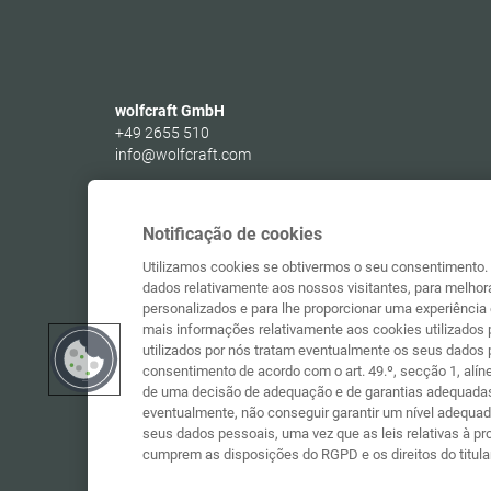
wolfcraft GmbH
+49 2655 510
info@wolfcraft.com
Wolffstraße 1
56746
Kempenich
Germany
Notificação de cookies
Utilizamos cookies se obtivermos o seu consentimento. 
dados relativamente aos nossos visitantes, para melhora
personalizados e para lhe proporcionar uma experiência 
mais informações relativamente aos cookies utilizados p
utilizados por nós tratam eventualmente os seus dados
consentimento de acordo com o art. 49.º, secção 1, alín
de uma decisão de adequação e de garantias adequada
eventualmente, não conseguir garantir um nível adequa
seus dados pessoais, uma vez que as leis relativas à 
cumprem as disposições do RGPD e os direitos do titula