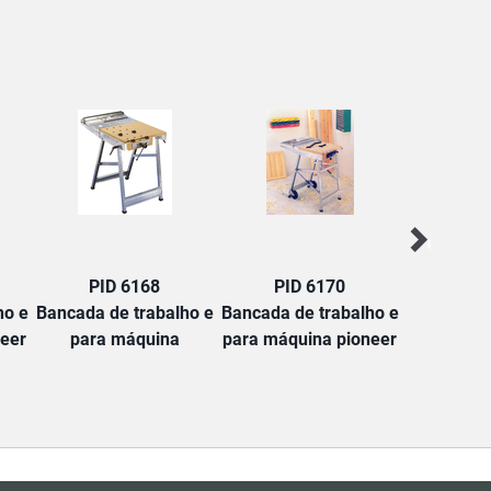
PID 6168
PID 6170
PID
ho e
Bancada de trabalho e
Bancada de trabalho e
Bancada de
neer
para máquina
para máquina pioneer
de carpinte