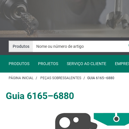
Avançar
Avançar
para
para
o
a
conteúdo
navegação
Produtos
PRODUTOS
PROJETOS
SERVIÇO AO CLIENTE
EMPRE
PÁGINA INICIAL
PEÇAS SOBRESSALENTES
GUIA 6165–6880
Guia 6165–6880