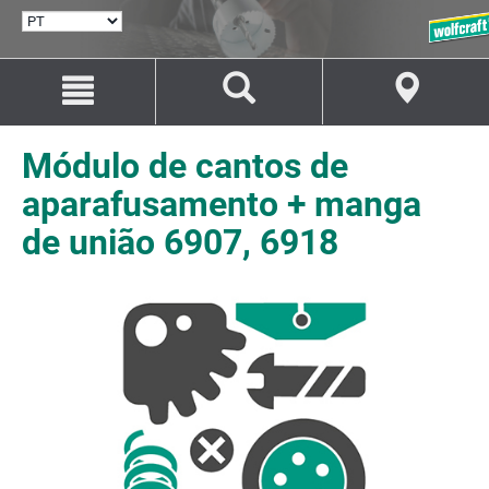
SELECIONAR
IDIOMA
Avançar
Avançar
para
para
o
a
conteúdo
navegação
Módulo de cantos de
aparafusamento + manga
de união 6907, 6918