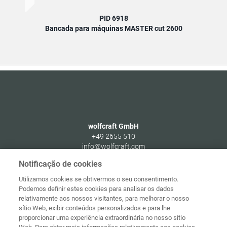
PID 6918
Bancada para máquinas MASTER cut 2600
wolfcraft GmbH
+49 2655 510
info@wolfcraft.com
Wolffstraße 1
Notificação de cookies
56746
Kempenich
Utilizamos cookies se obtivermos o seu consentimento.
Germany
Podemos definir estes cookies para analisar os dados
relativamente aos nossos visitantes, para melhorar o nosso
sítio Web, exibir conteúdos personalizados e para lhe
proporcionar uma experiência extraordinária no nosso sítio