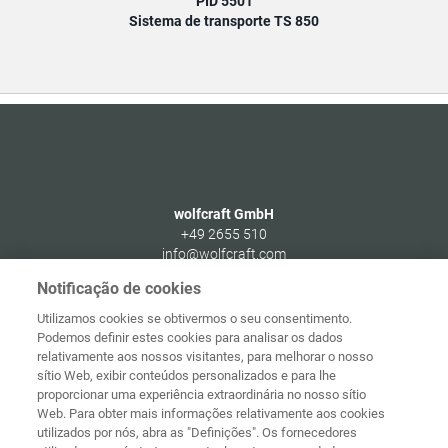
PID 5501
Sistema de transporte TS 850
wolfcraft GmbH
+49 2655 510
info@wolfcraft.com
Wolffstraße 1
Notificação de cookies
56746
Kempenich
Utilizamos cookies se obtivermos o seu consentimento.
Germany
Podemos definir estes cookies para analisar os dados
relativamente aos nossos visitantes, para melhorar o nosso
sítio Web, exibir conteúdos personalizados e para lhe
proporcionar uma experiência extraordinária no nosso sítio
Web. Para obter mais informações relativamente aos cookies
Página
Proteção de
utilizados por nós, abra as "Definições". Os fornecedores
principal
Contacto
Aviso legal
dados