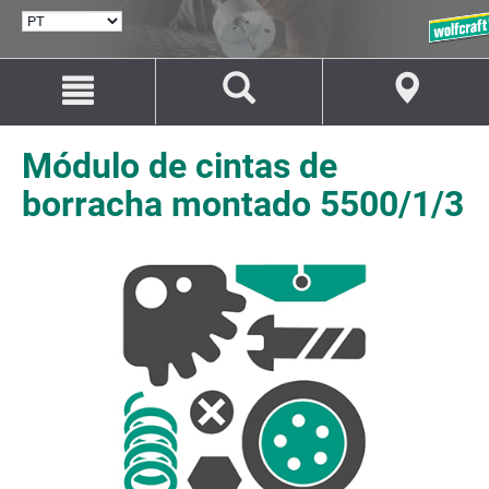
SELECIONAR
IDIOMA
Avançar
Avançar
para
para
o
a
conteúdo
navegação
Módulo de cintas de
borracha montado 5500/1/3