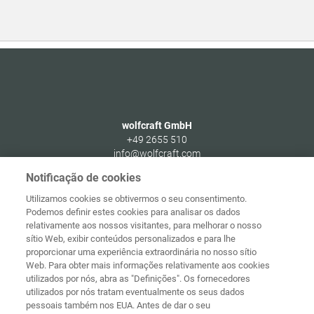
wolfcraft GmbH
+49 2655 510
info@wolfcraft.com
Wolffstraße 1
Notificação de cookies
56746
Kempenich
Utilizamos cookies se obtivermos o seu consentimento.
Germany
Podemos definir estes cookies para analisar os dados
relativamente aos nossos visitantes, para melhorar o nosso
sítio Web, exibir conteúdos personalizados e para lhe
proporcionar uma experiência extraordinária no nosso sítio
Web. Para obter mais informações relativamente aos cookies
Página
Proteção de
utilizados por nós, abra as "Definições". Os fornecedores
principal
Contacto
Aviso legal
dados
utilizados por nós tratam eventualmente os seus dados
pessoais também nos EUA. Antes de dar o seu