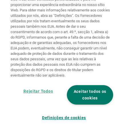
proporcionar uma experiência extraordinária no nosso sítio
Web. Para obter mais informações relativamente aos cookies
Página
Proteção de
utilizados por nós, abra as "Definições". Os fornecedores
principal
Contacto
Aviso legal
dados
utilizados por nós tratam eventualmente os seus dados
pessoais também nos EUA. Antes de dar o seu
Termos e
Diretivas de
consentimento de acordo com o art. 49.º, secção 1, alínea a)
condições
cookies
Iniciar sessão
do RGPD, informamos que, perante a falta de uma decisão de
adequação e de garantias adequadas, os fornecedores nos
Declaração de
EUA podem, eventualmente, não conseguir garantir um nível
Acessibilidade
adequado de proteção de dados durante o tratamento dos
seus dados pessoais, uma vez que as leis relativas à
Definições de cookies
proteção dos dados pessoais nos EUA não cumprem as
disposições do RGPD e os direitos do titular podem
eventualmente não ser aplicáveis.
Rejeitar Todos
Aceitar todos os
cookies
Definições de cookies