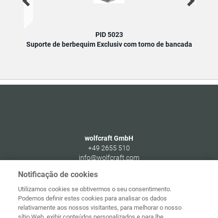
PID 5023
Suporte de berbequim Exclusiv com torno de bancada
Supor
wolfcraft GmbH
+49 2655 510
info@wolfcraft.com
Wolffstraße 1
Notificação de cookies
56746
Kempenich
Utilizamos cookies se obtivermos o seu consentimento.
Germany
Podemos definir estes cookies para analisar os dados
relativamente aos nossos visitantes, para melhorar o nosso
sítio Web, exibir conteúdos personalizados e para lhe