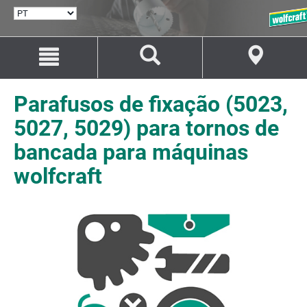
SELECIONAR
IDIOMA
Avançar
Avançar
para
para
o
a
conteúdo
navegação
Parafusos de fixação (5023,
5027, 5029) para tornos de
bancada para máquinas
wolfcraft