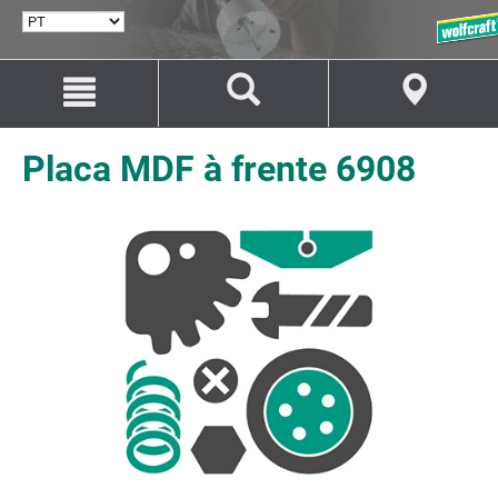
SELECIONAR
IDIOMA
Avançar
Avançar
para
para
o
a
conteúdo
navegação
Placa MDF à frente 6908