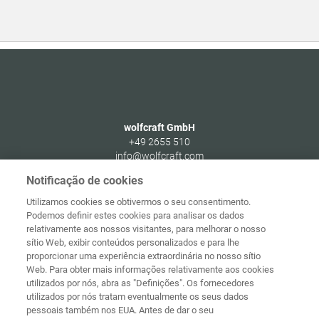
wolfcraft GmbH
+49 2655 510
info@wolfcraft.com
Wolffstraße 1
Notificação de cookies
56746
Kempenich
Utilizamos cookies se obtivermos o seu consentimento.
Germany
Podemos definir estes cookies para analisar os dados
relativamente aos nossos visitantes, para melhorar o nosso
sítio Web, exibir conteúdos personalizados e para lhe
proporcionar uma experiência extraordinária no nosso sítio
Web. Para obter mais informações relativamente aos cookies
Página
Proteção de
utilizados por nós, abra as "Definições". Os fornecedores
principal
Contacto
Aviso legal
dados
utilizados por nós tratam eventualmente os seus dados
pessoais também nos EUA. Antes de dar o seu