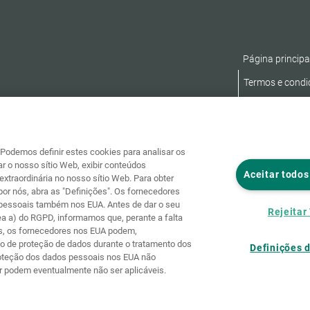
Página principa
Termos e condi
Declaração de A
Podemos definir estes cookies para analisar os
r o nosso sítio Web, exibir conteúdos
Aceitar todos
extraordinária no nosso sítio Web. Para obter
or nós, abra as "Definições". Os fornecedores
 pessoais também nos EUA. Antes de dar o seu
Rejeitar
ea a) do RGPD, informamos que, perante a falta
s, os fornecedores nos EUA podem,
do de proteção de dados durante o tratamento dos
Definições 
proteção dos dados pessoais nos EUA não
r podem eventualmente não ser aplicáveis.