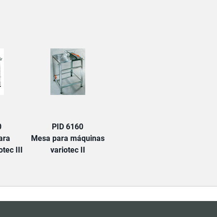
TAB:
0
PID 6160
ara
Mesa para máquinas
tec III
variotec II