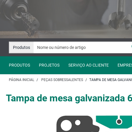
Avançar
Avançar
para
para
o
a
conteúdo
navegação
Produtos
PRODUTOS
PROJETOS
SERVIÇO AO CLIENTE
EMPRE
PÁGINA INICIAL
PEÇAS SOBRESSALENTES
TAMPA DE MESA GALVANI
Tampa de mesa galvanizada 