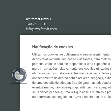
wolfcraft GmbH
+49 2655 510
info@wolfcraft.com
Wolffstraße 1
56746
Kempenich
Germany
Notificação de cookies
Utilizamos cookies se obtivermos o seu consentimento. 
dados relativamente aos nossos visitantes, para melhora
personalizados e para lhe proporcionar uma experiência 
mais informações relativamente aos cookies utilizados p
utilizados por nós tratam eventualmente os seus dados
consentimento de acordo com o art. 49.º, secção 1, alín
de uma decisão de adequação e de garantias adequada
eventualmente, não conseguir garantir um nível adequa
seus dados pessoais, uma vez que as leis relativas à 
cumprem as disposições do RGPD e os direitos do titula