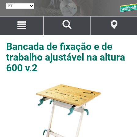
SELECIONAR
IDIOMA
Avançar
Avançar
para
para
o
a
conteúdo
navegação
Bancada de fixação e de
trabalho ajustável na altura
600 v.2