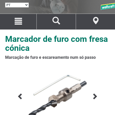
SELECIONAR
IDIOMA
Avançar
Avançar
para
para
o
a
conteúdo
navegação
Marcador de furo com fresa
cónica
Marcação de furo e escareamento num só passo