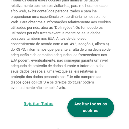
Podemos definir estes cookies para analisar os dados
relativamente aos nossos visitantes, para melhorar o nosso
sítio Web, exibir conteúdos personalizados e para lhe
proporcionar uma experiência extraordinária no nosso sítio
Web. Para obter mais informações relativamente aos cookies
Página
Proteção de
utilizados por nós, abra as "Definições". Os fornecedores
principal
Contacto
Aviso legal
dados
utilizados por nós tratam eventualmente os seus dados
pessoais também nos EUA. Antes de dar o seu
Termos e
Diretivas de
consentimento de acordo com o art. 49.º, secção 1, alínea a)
condições
cookies
Iniciar sessão
do RGPD, informamos que, perante a falta de uma decisão de
adequação e de garantias adequadas, os fornecedores nos
Declaração de
EUA podem, eventualmente, não conseguir garantir um nível
Acessibilidade
adequado de proteção de dados durante o tratamento dos
seus dados pessoais, uma vez que as leis relativas à
Definições de cookies
proteção dos dados pessoais nos EUA não cumprem as
disposições do RGPD e os direitos do titular podem
eventualmente não ser aplicáveis.
Rejeitar Todos
Aceitar todos os
cookies