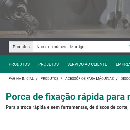
Avançar
Avançar
para
para
o
a
conteúdo
navegação
Produtos
PRODUTOS
PROJETOS
SERVIÇO AO CLIENTE
EMPRE
PÁGINA INICIAL
PRODUTOS
ACESSÓRIOS PARA MÁQUINAS
DISC
Porca de fixação rápida para 
Para a troca rápida e sem ferramentas, de discos de corte, 