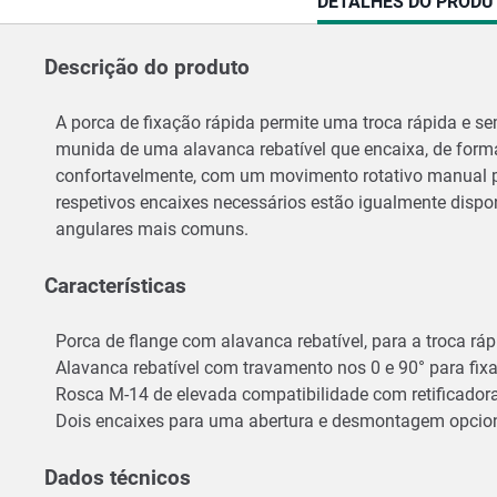
CURRENT
DETALHES DO PRODU
TAB:
Descrição do produto
A porca de fixação rápida permite uma troca rápida e se
munida de uma alavanca rebatível que encaixa, de forma 
confortavelmente, com um movimento rotativo manual par
respetivos encaixes necessários estão igualmente dispon
angulares mais comuns.
Características
Porca de flange com alavanca rebatível, para a troca rá
Alavanca rebatível com travamento nos 0 e 90° para fi
Rosca M-14 de elevada compatibilidade com retificador
Dois encaixes para uma abertura e desmontagem opcio
Dados técnicos