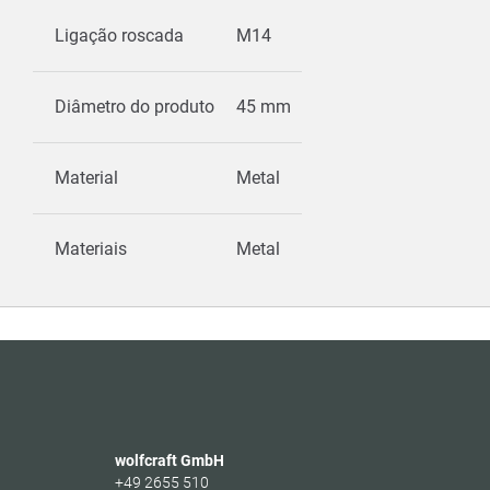
Ligação roscada
M14
Diâmetro do produto
45 mm
Material
Metal
Materiais
Metal
wolfcraft GmbH
+49 2655 510