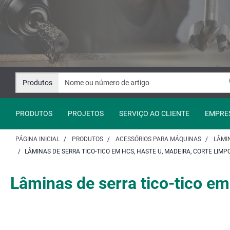
Avançar
Avançar
para
para
o
a
conteúdo
navegação
Produtos
PRODUTOS
PROJETOS
SERVIÇO AO CLIENTE
EMPRE
PÁGINA INICIAL
PRODUTOS
ACESSÓRIOS PARA MÁQUINAS
LÂMIN
LÂMINAS DE SERRA TICO-TICO EM HCS, HASTE U, MADEIRA, CORTE LIMP
Lâminas de serra tico-tico em