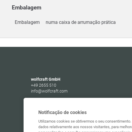
Embalagem
Embalagem
numa caixa de arrumação prática
wolfcraft GmbH
+49 2655 510
info@wolfcraft.com
Wolffstraße 1
56746
Kempenich
Germany
Notificação de cookies
Utilizamos cookies se obtivermos o seu consentimento. 
dados relativamente aos nossos visitantes, para melhora