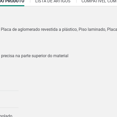
DO PRODUTO
LISTA DE ARTIGOS
COMPATÍVEL COM
Placa de aglomerado revestida a plástico, Piso laminado, Pla
precisa na parte superior do material
amolado