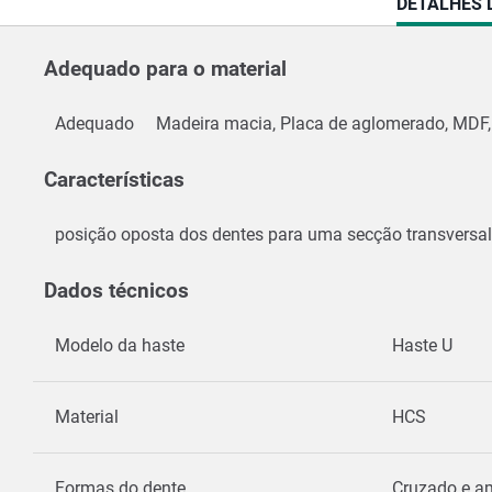
CURRENT
DETALHES 
TAB:
Adequado para o material
Adequado
Madeira macia, Placa de aglomerado, MDF, 
Características
posição oposta dos dentes para uma secção transversal 
Dados técnicos
Modelo da haste
Haste U
Material
HCS
Formas do dente
Cruzado e 