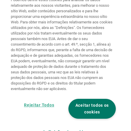
relativamente aos nossos visitantes, para melhorar o nosso
sítio Web, exibir conteúdos personalizados e para lhe
proporcionar uma experiência extraordinária no nosso sítio
Web. Para obter mais informações relativamente aos cookies
Página
Proteção de
utilizados por nós, abra as "Definições". Os fornecedores
principal
Contacto
Aviso legal
dados
utilizados por nós tratam eventualmente os seus dados
pessoais também nos EUA. Antes de dar o seu
Termos e
Diretivas de
consentimento de acordo com o art. 49.º, secção 1, alínea a)
condições
cookies
Iniciar sessão
do RGPD, informamos que, perante a falta de uma decisão de
adequação e de garantias adequadas, os fornecedores nos
Declaração de
EUA podem, eventualmente, não conseguir garantir um nível
Acessibilidade
adequado de proteção de dados durante o tratamento dos
seus dados pessoais, uma vez que as leis relativas à
Definições de cookies
proteção dos dados pessoais nos EUA não cumprem as
disposições do RGPD e os direitos do titular podem
eventualmente não ser aplicáveis.
Rejeitar Todos
Aceitar todos os
cookies