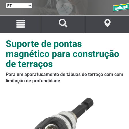
SELECIONAR
IDIOMA
Avançar
Avançar
para
para
o
a
conteúdo
navegação
Suporte de pontas
magnético para construção
de terraços
Para um aparafusamento de tábuas de terraço com com
limitação de profundidade