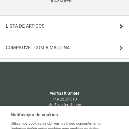
inoxidável
LISTA DE ARTIGOS
COMPATÍVEL COM A MÁQUINA
wolfcraft GmbH
+49 2655 510
info@wolfcraft.com
Wolffstraße 1
Notificação de cookies
56746
Kempenich
Utilizamos cookies se obtivermos o seu consentimento.
Germany
Podemos definir estes cookies para analisar os dados