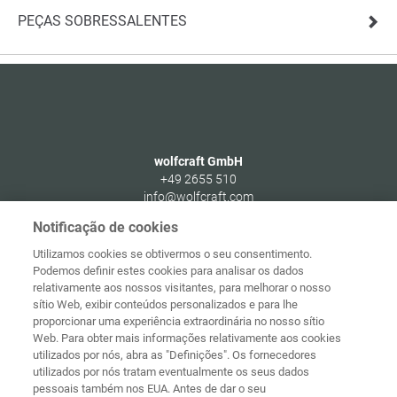
PEÇAS SOBRESSALENTES
wolfcraft GmbH
+49 2655 510
info@wolfcraft.com
Wolffstraße 1
Notificação de cookies
56746
Kempenich
Utilizamos cookies se obtivermos o seu consentimento.
Germany
Podemos definir estes cookies para analisar os dados
relativamente aos nossos visitantes, para melhorar o nosso
sítio Web, exibir conteúdos personalizados e para lhe
proporcionar uma experiência extraordinária no nosso sítio
Web. Para obter mais informações relativamente aos cookies
Página
Proteção de
utilizados por nós, abra as "Definições". Os fornecedores
principal
Contacto
Aviso legal
dados
utilizados por nós tratam eventualmente os seus dados
pessoais também nos EUA. Antes de dar o seu