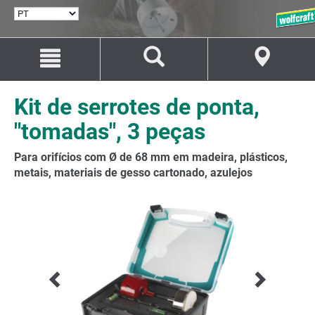
SELECIONAR
IDIOMA
Avançar
Avançar
para
para
o
a
conteúdo
navegação
Kit de serrotes de ponta,
"tomadas", 3 peças
Para orifícios com Ø de 68 mm em madeira, plásticos,
metais, materiais de gesso cartonado, azulejos