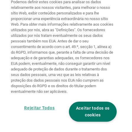
Podemos definir estes cookies para analisar os dados
relativamente aos nossos visitantes, para melhorar o nosso
sítio Web, exibir conteúdos personalizados e para lhe
proporcionar uma experiência extraordinária no nosso sítio
Web. Para obter mais informações relativamente aos cookies
Página
Proteção de
utilizados por nós, abra as "Definições". Os fornecedores
principal
Contacto
Aviso legal
dados
utilizados por nós tratam eventualmente os seus dados
pessoais também nos EUA. Antes de dar o seu
Termos e
Diretivas de
consentimento de acordo com o art. 49.º, secção 1, alínea a)
condições
cookies
Iniciar sessão
do RGPD, informamos que, perante a falta de uma decisão de
adequação e de garantias adequadas, os fornecedores nos
Declaração de
EUA podem, eventualmente, não conseguir garantir um nível
Acessibilidade
adequado de proteção de dados durante o tratamento dos
seus dados pessoais, uma vez que as leis relativas à
Definições de cookies
proteção dos dados pessoais nos EUA não cumprem as
disposições do RGPD e os direitos do titular podem
eventualmente não ser aplicáveis.
Rejeitar Todos
Aceitar todos os
cookies