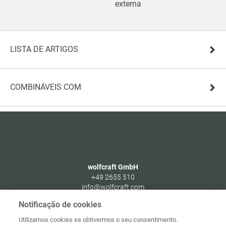
externa
LISTA DE ARTIGOS
COMBINÁVEIS COM
wolfcraft GmbH
+49 2655 510
info@wolfcraft.com
Wolffstraße 1
Notificação de cookies
56746
Kempenich
Utilizamos cookies se obtivermos o seu consentimento.
Germany