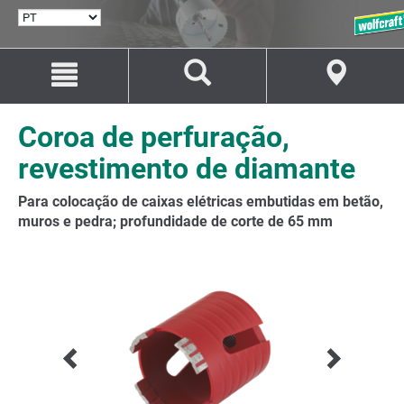
SELECIONAR
IDIOMA
Avançar
Avançar
para
para
o
a
conteúdo
navegação
Coroa de perfuração,
revestimento de diamante
Para colocação de caixas elétricas embutidas em betão,
muros e pedra; profundidade de corte de 65 mm