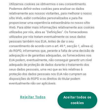
56746
Kempenich
Utilizamos cookies se obtivermos o seu consentimento.
Germany
Podemos definir estes cookies para analisar os dados
relativamente aos nossos visitantes, para melhorar o nosso
sítio Web, exibir conteúdos personalizados e para lhe
proporcionar uma experiência extraordinária no nosso sítio
Web. Para obter mais informações relativamente aos cookies
Página
Proteção de
utilizados por nós, abra as "Definições". Os fornecedores
principal
Contacto
Aviso legal
dados
utilizados por nós tratam eventualmente os seus dados
pessoais também nos EUA. Antes de dar o seu
Termos e
Diretivas de
consentimento de acordo com o art. 49.º, secção 1, alínea a)
condições
cookies
Iniciar sessão
do RGPD, informamos que, perante a falta de uma decisão de
adequação e de garantias adequadas, os fornecedores nos
Declaração de
EUA podem, eventualmente, não conseguir garantir um nível
Acessibilidade
adequado de proteção de dados durante o tratamento dos
seus dados pessoais, uma vez que as leis relativas à
Definições de cookies
proteção dos dados pessoais nos EUA não cumprem as
disposições do RGPD e os direitos do titular podem
eventualmente não ser aplicáveis.
Rejeitar Todos
Aceitar todos os
cookies