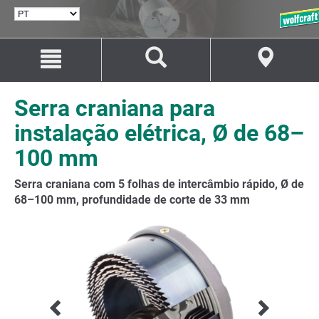
SELECIONAR
IDIOMA
Avançar
Avançar
para
para
o
a
conteúdo
navegação
Serra craniana para
instalação elétrica, Ø de 68–
100 mm
Serra craniana com 5 folhas de intercâmbio rápido, Ø de
68–100 mm, profundidade de corte de 33 mm