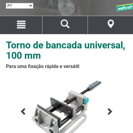
SELECIONAR
IDIOMA
Avançar
Avançar
para
para
o
a
conteúdo
navegação
Torno de bancada universal,
100 mm
Para uma fixação rápida e versátil