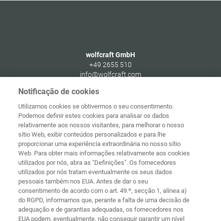
wolfcraft GmbH
+49 2655 510
info@wolfcraft.com
Wolffstraße 1
Notificação de cookies
56746
Kempenich
Utilizamos cookies se obtivermos o seu consentimento.
Germany
Podemos definir estes cookies para analisar os dados
relativamente aos nossos visitantes, para melhorar o nosso
sítio Web, exibir conteúdos personalizados e para lhe
proporcionar uma experiência extraordinária no nosso sítio
Web. Para obter mais informações relativamente aos cookies
Página
Proteção de
utilizados por nós, abra as "Definições". Os fornecedores
principal
Contacto
Aviso legal
dados
utilizados por nós tratam eventualmente os seus dados
pessoais também nos EUA. Antes de dar o seu
Termos e
Diretivas de
consentimento de acordo com o art. 49.º, secção 1, alínea a)
condições
cookies
Iniciar sessão
do RGPD, informamos que, perante a falta de uma decisão de
adequação e de garantias adequadas, os fornecedores nos
Declaração de
EUA podem, eventualmente, não conseguir garantir um nível
Acessibilidade