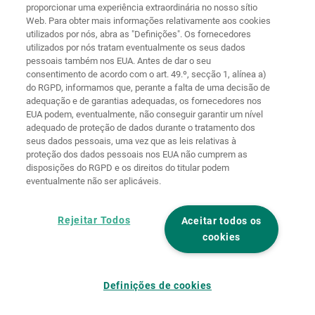
proporcionar uma experiência extraordinária no nosso sítio
Web. Para obter mais informações relativamente aos cookies
Página
Proteção de
utilizados por nós, abra as "Definições". Os fornecedores
principal
Contacto
Aviso legal
dados
utilizados por nós tratam eventualmente os seus dados
pessoais também nos EUA. Antes de dar o seu
Termos e
Diretivas de
consentimento de acordo com o art. 49.º, secção 1, alínea a)
condições
cookies
Iniciar sessão
do RGPD, informamos que, perante a falta de uma decisão de
adequação e de garantias adequadas, os fornecedores nos
Declaração de
EUA podem, eventualmente, não conseguir garantir um nível
Acessibilidade
adequado de proteção de dados durante o tratamento dos
seus dados pessoais, uma vez que as leis relativas à
Definições de cookies
proteção dos dados pessoais nos EUA não cumprem as
disposições do RGPD e os direitos do titular podem
eventualmente não ser aplicáveis.
Rejeitar Todos
Aceitar todos os
cookies
Definições de cookies