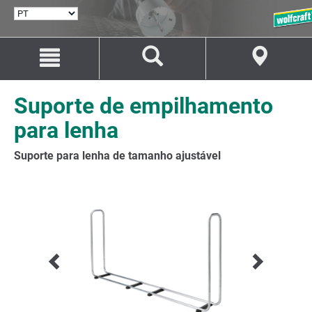
SELECIONAR
IDIOMA
Avançar
Avançar
para
para
o
a
conteúdo
navegação
Suporte de empilhamento
para lenha
Suporte para lenha de tamanho ajustável