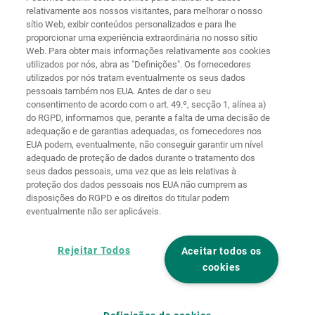
relativamente aos nossos visitantes, para melhorar o nosso
sítio Web, exibir conteúdos personalizados e para lhe
proporcionar uma experiência extraordinária no nosso sítio
Web. Para obter mais informações relativamente aos cookies
Página
Proteção de
utilizados por nós, abra as "Definições". Os fornecedores
principal
Contacto
Aviso legal
dados
utilizados por nós tratam eventualmente os seus dados
pessoais também nos EUA. Antes de dar o seu
Termos e
Diretivas de
consentimento de acordo com o art. 49.º, secção 1, alínea a)
condições
cookies
Iniciar sessão
do RGPD, informamos que, perante a falta de uma decisão de
adequação e de garantias adequadas, os fornecedores nos
Declaração de
EUA podem, eventualmente, não conseguir garantir um nível
Acessibilidade
adequado de proteção de dados durante o tratamento dos
seus dados pessoais, uma vez que as leis relativas à
Definições de cookies
proteção dos dados pessoais nos EUA não cumprem as
disposições do RGPD e os direitos do titular podem
eventualmente não ser aplicáveis.
Rejeitar Todos
Aceitar todos os
cookies