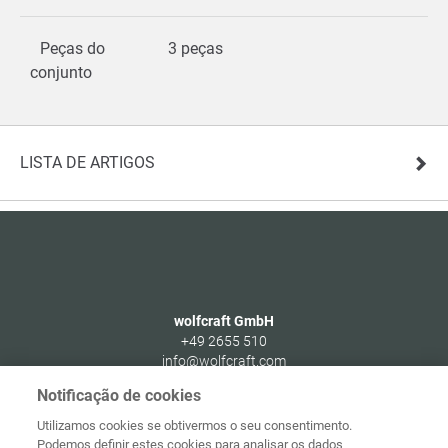
Peças do
3 peças
conjunto
LISTA DE ARTIGOS
wolfcraft GmbH
+49 2655 510
info@wolfcraft.com
Wolffstraße 1
Notificação de cookies
56746
Kempenich
Utilizamos cookies se obtivermos o seu consentimento.
Germany
Podemos definir estes cookies para analisar os dados