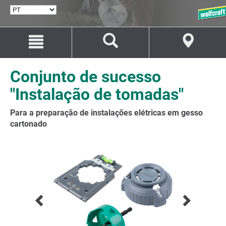
SELECIONAR
IDIOMA
Avançar
Avançar
para
para
o
a
conteúdo
navegação
Conjunto de sucesso
"Instalação de tomadas"
Para a preparação de instalações elétricas em gesso
cartonado