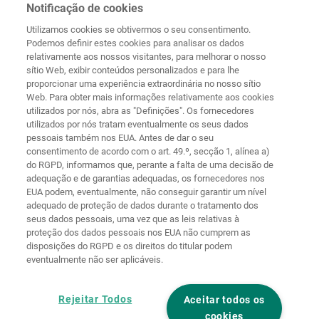
Wolffstraße 1
Notificação de cookies
56746
Kempenich
Utilizamos cookies se obtivermos o seu consentimento.
Germany
Podemos definir estes cookies para analisar os dados
relativamente aos nossos visitantes, para melhorar o nosso
sítio Web, exibir conteúdos personalizados e para lhe
proporcionar uma experiência extraordinária no nosso sítio
Web. Para obter mais informações relativamente aos cookies
Página
Proteção de
utilizados por nós, abra as "Definições". Os fornecedores
principal
Contacto
Aviso legal
dados
utilizados por nós tratam eventualmente os seus dados
pessoais também nos EUA. Antes de dar o seu
Termos e
Diretivas de
consentimento de acordo com o art. 49.º, secção 1, alínea a)
condições
cookies
Iniciar sessão
do RGPD, informamos que, perante a falta de uma decisão de
adequação e de garantias adequadas, os fornecedores nos
Declaração de
EUA podem, eventualmente, não conseguir garantir um nível
Acessibilidade
adequado de proteção de dados durante o tratamento dos
seus dados pessoais, uma vez que as leis relativas à
Definições de cookies
proteção dos dados pessoais nos EUA não cumprem as
disposições do RGPD e os direitos do titular podem
eventualmente não ser aplicáveis.
Rejeitar Todos
Aceitar todos os
cookies