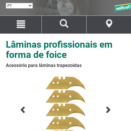
SELECIONAR
IDIOMA
Avançar
Avançar
para
para
o
a
conteúdo
navegação
Lâminas profissionais em
forma de foice
Acessório para lâminas trapezoidas