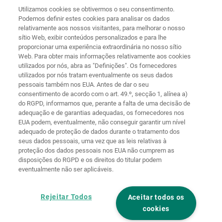
56746
Kempenich
Utilizamos cookies se obtivermos o seu consentimento.
Germany
Podemos definir estes cookies para analisar os dados
relativamente aos nossos visitantes, para melhorar o nosso
sítio Web, exibir conteúdos personalizados e para lhe
proporcionar uma experiência extraordinária no nosso sítio
Web. Para obter mais informações relativamente aos cookies
Página
Proteção de
utilizados por nós, abra as "Definições". Os fornecedores
principal
Contacto
Aviso legal
dados
utilizados por nós tratam eventualmente os seus dados
pessoais também nos EUA. Antes de dar o seu
Termos e
Diretivas de
consentimento de acordo com o art. 49.º, secção 1, alínea a)
condições
cookies
Iniciar sessão
do RGPD, informamos que, perante a falta de uma decisão de
adequação e de garantias adequadas, os fornecedores nos
Declaração de
EUA podem, eventualmente, não conseguir garantir um nível
Acessibilidade
adequado de proteção de dados durante o tratamento dos
seus dados pessoais, uma vez que as leis relativas à
Definições de cookies
proteção dos dados pessoais nos EUA não cumprem as
disposições do RGPD e os direitos do titular podem
eventualmente não ser aplicáveis.
Rejeitar Todos
Aceitar todos os
cookies