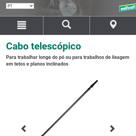
SELECIONAR
IDIOMA
Avançar
Avançar
para
para
o
a
conteúdo
navegação
Cabo telescópico
Para trabalhar longe do pó ou para trabalhos de lixagem
em tetos e planos inclinados