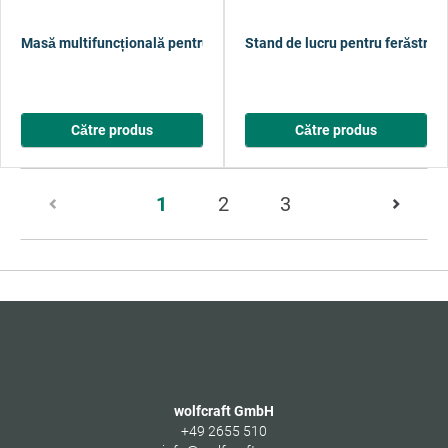
Masă multifuncțională pentru tăieri MASTER cut
Stand de lucru pentru ferăstrău
Către produs
Către produs
Pagina
1
2
3
1
din
13
wolfcraft GmbH
+49 2655 510