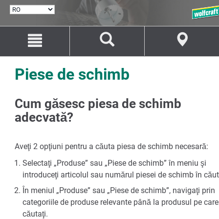
SELECTARE
LIMBĂ
Salt
Salt
la
la
conținut
navigare
Piese de schimb
Cum găsesc piesa de schimb
adecvată?
Aveţi 2 opţiuni pentru a căuta piesa de schimb necesară:
Selectaţi „Produse” sau „Piese de schimb” în meniu şi
introduceţi articolul sau numărul piesei de schimb în căut
În meniul „Produse” sau „Piese de schimb”, navigaţi prin
categoriile de produse relevante până la produsul pe care 
căutaţi.