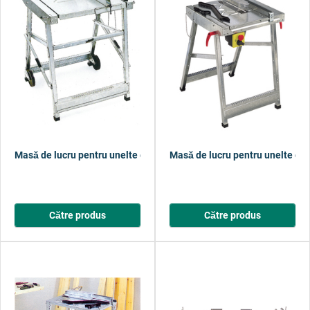
Masă de lucru pentru unelte electrice variotec III
Masă de lucru pentru unelte ele
Către produs
Către produs