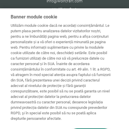
info@wolfcraft.com
Wolffstraße 1
56746
Kempenich
Banner module cookie
Germany
Utilizăm module cookie dacă ne acordați consimțământul. Le
putem plasa pentru analizarea datelor vizitatorilor noștri,
pentru a ne îmbunătăți pagina web, pentru a afișa conținuturi
personalizate și a vă oferi o experiență minunată pe pagina
web. Pentru informații suplimentare cu privire la modulele
Date de
Informaţii
Protecţia
cookie utilizate de către noi, deschideți setările. Este posibil
Acasă
contact
juridice
datelor
ca furnizori utilizați de către noi să vă prelucreze datele cu
caracter personal și în SUA. Înainte de acordarea
Directive
consimțământului în conformitate cu art. 49 alin. 1 lit. a RGPD,
Termeni și
privind cookie-
condiții
urile
Conectare
vă atragem în mod special atenția asupra faptului că furnizorii
din SUA, fără prezentarea unei decizii privind caracterul
Declarație
adecvat al nivelului de protecție și fără garanții
privind
corespunzătoare, este posibil să nu se poată garanta un nivel
accesibilitatea
adecvat al protecției datelor la prelucrarea datelor
dumneavoastră cu caracter personal, deoarece legislația
Setări cookie-uri
privind protecția datelor din SUA nu corespunde prevederilor
RGPD, şi în special este posibil să nu se poată aplica
drepturile persoanelor afectate.