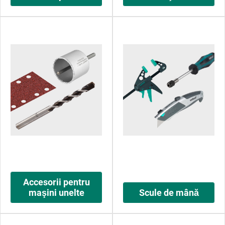
Accesorii pentru
maşini unelte
Scule de mână