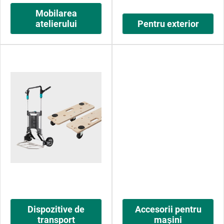
Mobilarea
atelierului
Pentru exterior
Dispozitive de
Accesorii pentru
transport
maşini