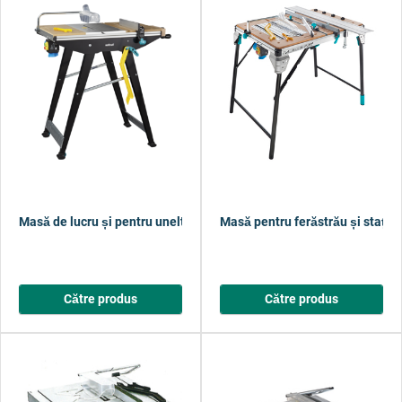
Masă de lucru și pentru unelte electrice MASTER cut 1500
Masă pentru ferăstrău și stați
Către produs
Către produs