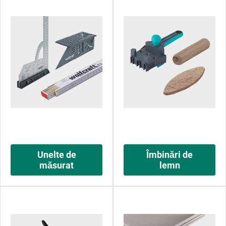
Unelte de
Îmbinări de
măsurat
lemn