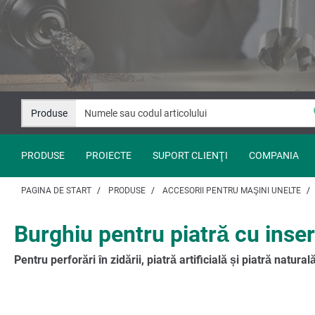
Salt
Salt
la
la
conținut
navigare
Produse
PRODUSE
PROIECTE
SUPORT CLIENŢI
COMPANIA
PAGINA DE START
PRODUSE
ACCESORII PENTRU MAŞINI UNELTE
Burghiu pentru piatră cu inser
Pentru perforări în zidării, piatră artificială și piatră natural