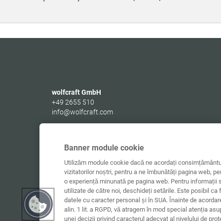
wolfcraft GmbH
+49 2655 510
info@wolfcraft.com
Wolffstraße 1
56746
Kempenich
Germany
Banner module cookie
Utilizăm module cookie dacă ne acordați consimțământul
vizitatorilor noștri, pentru a ne îmbunătăți pagina web, pe
o experiență minunată pe pagina web. Pentru informații s
utilizate de către noi, deschideți setările. Este posibil ca 
datele cu caracter personal și în SUA. Înainte de acorda
alin. 1 lit. a RGPD, vă atragem în mod special atenția asu
unei decizii privind caracterul adecvat al nivelului de pro