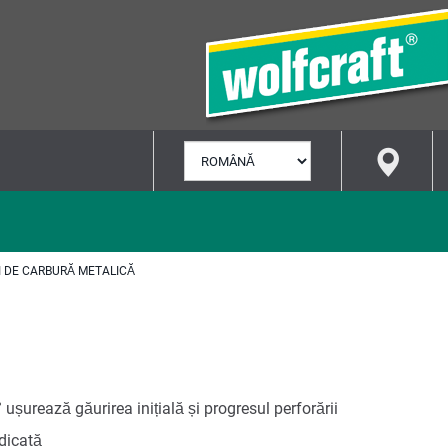
SELECTARE
LIMBĂ
I DE CARBURĂ METALICĂ
 ușurează găurirea inițială și progresul perforării
idicată