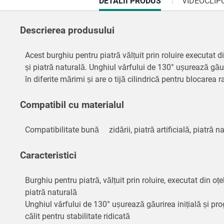
CURRENT
DETALII PRODUS
VIDEOCLIP
TAB:
Descrierea produsului
Acest burghiu pentru piatră vălțuit prin roluire executat din
și piatră naturală. Unghiul vârfului de 130° ușurează găurir
în diferite mărimi și are o tijă cilindrică pentru blocar
Compatibil cu materialul
Compatibilitate bună
zidării, piatră artificială, piatră 
Caracteristici
Burghiu pentru piatră, vălțuit prin roluire, executat din oțel
piatră naturală
Unghiul vârfului de 130° ușurează găurirea inițială și pro
călit pentru stabilitate ridicată