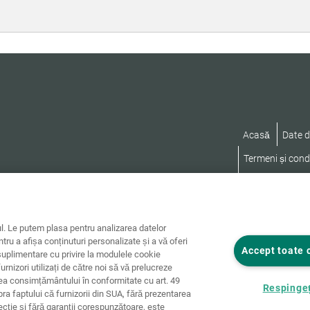
Acasă
Date d
Termeni și condi
Declarație privi
. Le putem plasa pentru analizarea datelor
ntru a afișa conținuturi personalizate și a vă oferi
Accept toate 
uplimentare cu privire la modulele cookie
furnizori utilizați de către noi să vă prelucreze
rea consimțământului în conformitate cu art. 49
Respingeț
pra faptului că furnizorii din SUA, fără prezentarea
tecție și fără garanții corespunzătoare, este