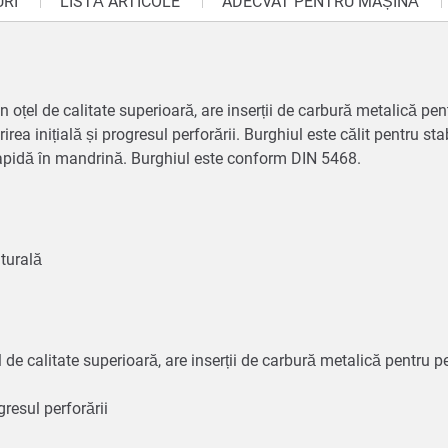
URI
LISTĂ ARTICOLE
ADECVAT PENTRU MAȘINĂ
 oțel de calitate superioară, are inserții de carbură metalică pentru
ea inițială și progresul perforării. Burghiul este călit pentru stab
ea rapidă în mandrină. Burghiul este conform DIN 5468.
naturală
 de calitate superioară, are inserții de carbură metalică pentru perf
gresul perforării