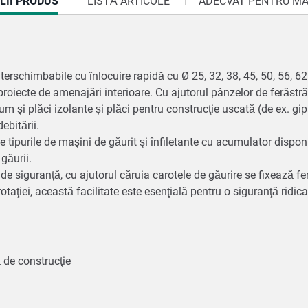
RENT
LII PRODUS
LISTĂ ARTICOLE
ADECVAT PENTRU MA
terschimbabile cu înlocuire rapidă cu Ø 25, 32, 38, 45, 50, 56,
oiecte de amenajări interioare. Cu ajutorul pânzelor de ferăstrău c
um şi plăci izolante și plăci pentru construcţie uscată (de ex. gi
debitării.
e tipurile de maşini de găurit şi înfiletante cu acumulator dispon
 găurii.
de siguranță, cu ajutorul căruia carotele de găurire se fixează fer
rotaţiei, această facilitate este esenţială pentru o siguranţă ridi
ă de construcţie