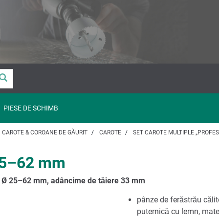
PIESE DE SCHIMB
CAROTE & COROANE DE GĂURIT
CAROTE
SET CAROTE MULTIPLE „PROFES
 25–62 mm
dă, Ø 25–62 mm, adâncime de tăiere 33 mm
pânze de ferăstrău călite
puternică cu lemn, materi