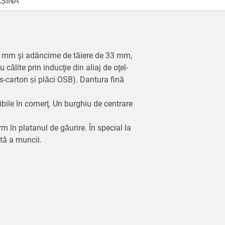
ȘINĂ
 62 mm şi adâncime de tăiere de 33 mm,
ălite prin inducţie din aliaj de oţel-
ps-carton și plăci OSB). Dantura fină
ibile în comerţ. Un burghiu de centrare
m în platanul de găurire. În special la
cată a muncii.