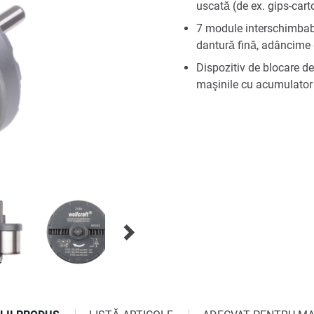
uscată (de ex. gips-cart
7 module interschimbabil
dantură fină, adâncime
Dispozitiv de blocare de
maşinile cu acumulator p