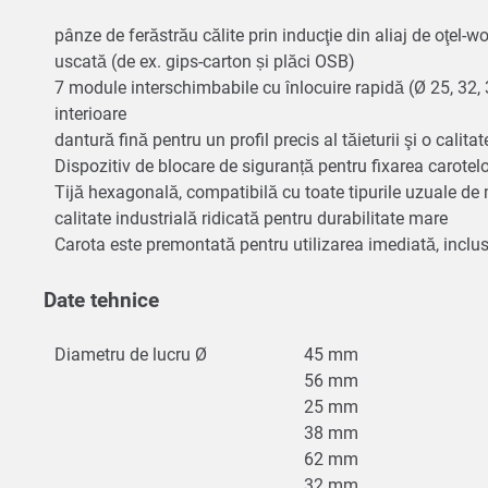
pânze de ferăstrău călite prin inducţie din aliaj de oţel-w
uscată (de ex. gips-carton și plăci OSB)
7 module interschimbabile cu înlocuire rapidă (Ø 25, 32,
interioare
dantură fină pentru un profil precis al tăieturii şi o calitat
Dispozitiv de blocare de siguranță pentru fixarea carotelo
Tijă hexagonală, compatibilă cu toate tipurile uzuale de 
calitate industrială ridicată pentru durabilitate mare
Carota este premontată pentru utilizarea imediată, inclus
Date tehnice
Diametru de lucru Ø
45 mm
56 mm
25 mm
38 mm
62 mm
32 mm