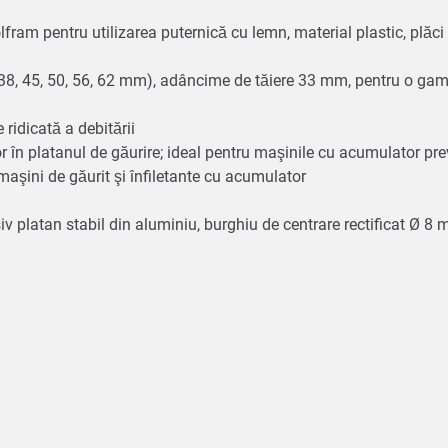
olfram pentru utilizarea puternică cu lemn, material plastic, plăci
 38, 45, 50, 56, 62 mm), adâncime de tăiere 33 mm, pentru o gam
e ridicată a debitării
r în platanul de găurire; ideal pentru maşinile cu acumulator prev
maşini de găurit şi înfiletante cu acumulator
iv platan stabil din aluminiu, burghiu de centrare rectificat Ø 