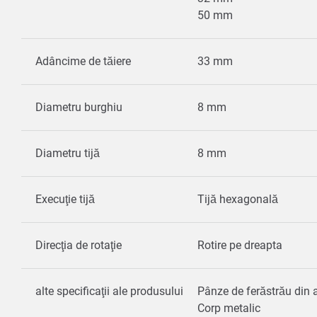
50 mm
Adâncime de tăiere
33 mm
Diametru burghiu
8 mm
Diametru tijă
8 mm
Execuţie tijă
Tijă hexagonală
Direcţia de rotaţie
Rotire pe dreapta
alte specificaţii ale produsului
Pânze de ferăstrău din 
Corp metalic