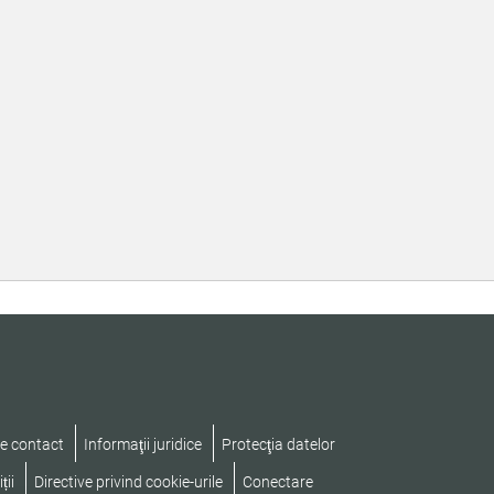
e contact
Informaţii juridice
Protecţia datelor
ții
Directive privind cookie-urile
Conectare