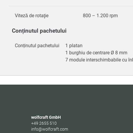
Viteză de rotaţie
800 – 1.200 rpm
Conținutul pachetului
Conținutul pachetului
1 platan
1 burghiu de centrare Ø 8 mm
7 module interschimbabile cu înl
wolfcraft GmbH
+49 2655 510
info@wolfcraft.com