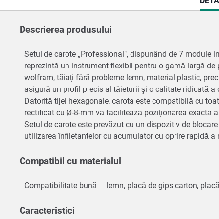
CUR
DETA
TAB:
Descrierea produsului
Setul de carote „Professional", dispunând de 7 module in
reprezintă un instrument flexibil pentru o gamă largă de pr
wolfram, tăiaţi fără probleme lemn, material plastic, prec
asigură un profil precis al tăieturii şi o calitate ridicată a 
Datorită tijei hexagonale, carota este compatibilă cu toat
rectificat cu Ø-8-mm vă facilitează poziţionarea exactă a
Setul de carote este prevăzut cu un dispozitiv de blocare 
utilizarea înfiletantelor cu acumulator cu oprire rapidă a 
Compatibil cu materialul
Compatibilitate bună
lemn, placă de gips carton, plac
Caracteristici