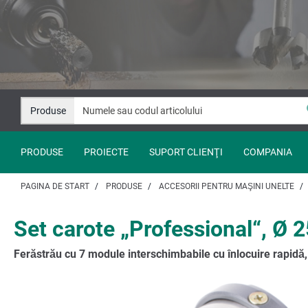
Salt
Salt
la
la
conținut
navigare
Produse
PRODUSE
PROIECTE
SUPORT CLIENŢI
COMPANIA
PAGINA DE START
PRODUSE
ACCESORII PENTRU MAŞINI UNELTE
Set carote „Professional“, Ø
Ferăstrău cu 7 module interschimbabile cu înlocuire rapi