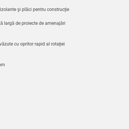
 izolante şi plăci pentru construcţie
ă largă de proiecte de amenajări
ăzute cu opritor rapid al rotaţiei
8 mm