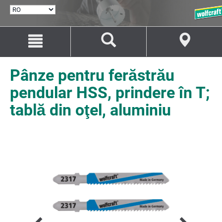
SELECTARE
LIMBĂ
Salt
Salt
la
la
conținut
navigare
Pânze pentru ferăstrău
pendular HSS, prindere în T;
tablă din oţel, aluminiu