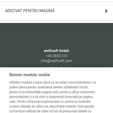
ADECVAT PENTRU MAȘINĂ
wolfcraft GmbH
+49 2655 510
info@wolfcraft.com
Wolffstraße 1
56746
Kempenich
Banner module cookie
Germany
Utilizăm module cookie dacă ne acordați consimțământul. Le
putem plasa pentru analizarea datelor vizitatorilor noștri,
pentru a ne îmbunătăți pagina web, pentru a afișa conținuturi
personalizate și a vă oferi o experiență minunată pe pagina
web. Pentru informații suplimentare cu privire la modulele
Date de
Informaţii
Protecţia
cookie utilizate de către noi, deschideți setările. Este posibil
Acasă
contact
juridice
datelor
ca furnizori utilizați de către noi să vă prelucreze datele cu