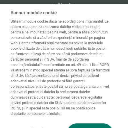
Wolffstraße 1
56746
Kempenich
Banner module cookie
Germany
Utilizăm module cookie dacă ne acordați consimțământul. Le
putem plasa pentru analizarea datelor vizitatorilor noștri,
pentru a ne îmbunătăți pagina web, pentru a afișa conținuturi
personalizate și a vă oferi o experiență minunată pe pagina
web. Pentru informații suplimentare cu privire la modulele
Date de
Informaţii
Protecţia
cookie utilizate de către noi, deschideți setările. Este posibil
Acasă
contact
juridice
datelor
ca furnizori utilizați de către noi să vă prelucreze datele cu
caracter personal și în SUA. Înainte de acordarea
Directive
consimțământului în conformitate cu art. 49 alin. 1 lit. a RGPD,
Termeni și
privind cookie-
condiții
urile
Conectare
vă atragem în mod special atenția asupra faptului că furnizorii
din SUA, fără prezentarea unei decizii privind caracterul
Declarație
adecvat al nivelului de protecție și fără garanții
privind
corespunzătoare, este posibil să nu se poată garanta un nivel
accesibilitatea
adecvat al protecției datelor la prelucrarea datelor
dumneavoastră cu caracter personal, deoarece legislația
Setări cookie-uri
privind protecția datelor din SUA nu corespunde prevederilor
RGPD, şi în special este posibil să nu se poată aplica
drepturile persoanelor afectate.