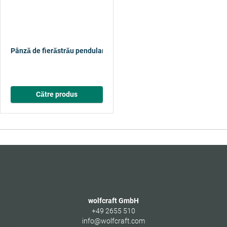
Pânză de fierăstrău pendular, țevi din metal, tăiere fină
Către produs
wolfcraft GmbH
+49 2655 510
info@wolfcraft.com