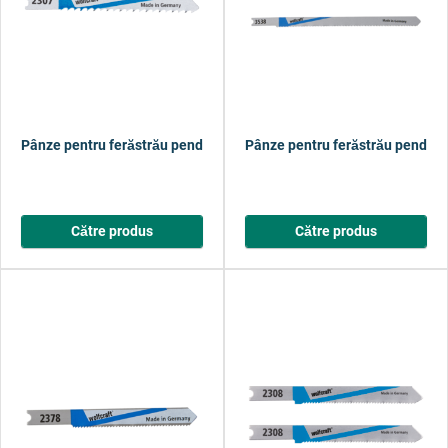
Pânze pentru ferăstrău pendular HSS, prindere în U, tablă din oţel, 
Pânze pentru ferăstrău pendular 
Către produs
Către produs