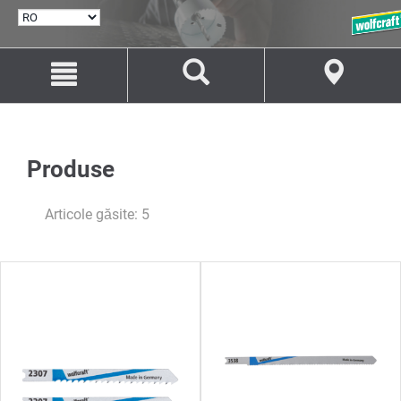
SELECTARE
LIMBĂ
Salt
Salt
la
la
conținut
navigare
Produse
Articole găsite: 5