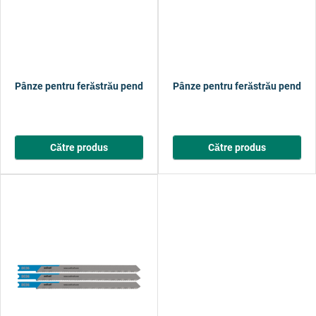
Pânze pentru ferăstrău pendular BiM, prindere în U; durabile; oţel in
Pânze pentru ferăstrău pendular 
Către produs
Către produs