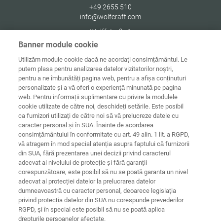
+49 2655 510
info@wolfcraft.com
Wolffstraße 1
56746
Kempenich
Banner module cookie
Germany
Utilizăm module cookie dacă ne acordați consimțământul. Le
putem plasa pentru analizarea datelor vizitatorilor noștri,
pentru a ne îmbunătăți pagina web, pentru a afișa conținuturi
personalizate și a vă oferi o experiență minunată pe pagina
web. Pentru informații suplimentare cu privire la modulele
Date de
Informaţii
Protecţia
cookie utilizate de către noi, deschideți setările. Este posibil
Acasă
contact
juridice
datelor
ca furnizori utilizați de către noi să vă prelucreze datele cu
caracter personal și în SUA. Înainte de acordarea
Directive
consimțământului în conformitate cu art. 49 alin. 1 lit. a RGPD,
Termeni și
privind cookie-
condiții
urile
Conectare
vă atragem în mod special atenția asupra faptului că furnizorii
din SUA, fără prezentarea unei decizii privind caracterul
Declarație
adecvat al nivelului de protecție și fără garanții
privind
corespunzătoare, este posibil să nu se poată garanta un nivel
accesibilitatea
adecvat al protecției datelor la prelucrarea datelor
dumneavoastră cu caracter personal, deoarece legislația
Setări cookie-uri
privind protecția datelor din SUA nu corespunde prevederilor
RGPD, şi în special este posibil să nu se poată aplica
drepturile persoanelor afectate.