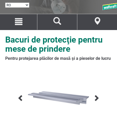
SELECTARE
LIMBĂ
Salt
Salt
la
la
conținut
navigare
Bacuri de protecţie pentru
mese de prindere
Pentru protejarea plăcilor de masă şi a pieselor de lucru