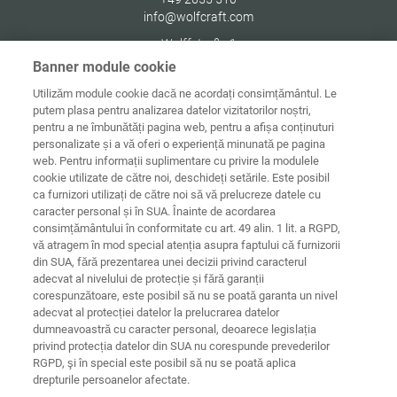
info@wolfcraft.com
Wolffstraße 1
56746
Kempenich
Banner module cookie
Germany
Utilizăm module cookie dacă ne acordați consimțământul. Le
putem plasa pentru analizarea datelor vizitatorilor noștri,
pentru a ne îmbunătăți pagina web, pentru a afișa conținuturi
personalizate și a vă oferi o experiență minunată pe pagina
web. Pentru informații suplimentare cu privire la modulele
Date de
Informaţii
Protecţia
cookie utilizate de către noi, deschideți setările. Este posibil
Acasă
contact
juridice
datelor
ca furnizori utilizați de către noi să vă prelucreze datele cu
caracter personal și în SUA. Înainte de acordarea
Directive
consimțământului în conformitate cu art. 49 alin. 1 lit. a RGPD,
Termeni și
privind cookie-
condiții
urile
Conectare
vă atragem în mod special atenția asupra faptului că furnizorii
din SUA, fără prezentarea unei decizii privind caracterul
Declarație
adecvat al nivelului de protecție și fără garanții
privind
corespunzătoare, este posibil să nu se poată garanta un nivel
accesibilitatea
adecvat al protecției datelor la prelucrarea datelor
dumneavoastră cu caracter personal, deoarece legislația
Setări cookie-uri
privind protecția datelor din SUA nu corespunde prevederilor
RGPD, şi în special este posibil să nu se poată aplica
drepturile persoanelor afectate.