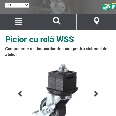
SELECTARE
LIMBĂ
Salt
Salt
la
la
conținut
navigare
Picior cu rolă WSS
Componente ale bancurilor de lucru pentru sistemul de
atelier