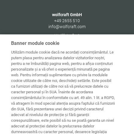
wolfcraft GmbH
+49 2655 510
info@wolfcraft.com
Wolffstraße 1
56746
Kempenich
Banner module cookie
Germany
Utilizăm module cookie dacă ne acordați consimțământul. Le
putem plasa pentru analizarea datelor vizitatorilor noștri,
pentru a ne îmbunătăți pagina web, pentru a afișa conținuturi
personalizate și a vă oferi o experiență minunată pe pagina
web. Pentru informații suplimentare cu privire la modulele
Date de
Informaţii
Protecţia
cookie utilizate de către noi, deschideți setările. Este posibil
Acasă
contact
juridice
datelor
ca furnizori utilizați de către noi să vă prelucreze datele cu
caracter personal și în SUA. Înainte de acordarea
Directive
consimțământului în conformitate cu art. 49 alin. 1 lit. a RGPD,
Termeni și
privind cookie-
condiții
urile
Conectare
vă atragem în mod special atenția asupra faptului că furnizorii
din SUA, fără prezentarea unei decizii privind caracterul
Declarație
adecvat al nivelului de protecție și fără garanții
privind
corespunzătoare, este posibil să nu se poată garanta un nivel
accesibilitatea
adecvat al protecției datelor la prelucrarea datelor
dumneavoastră cu caracter personal, deoarece legislația