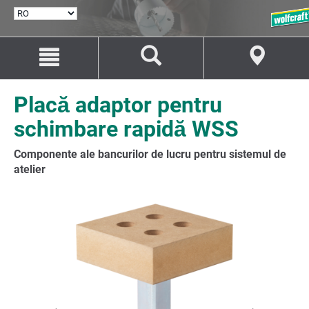
SELECTARE
LIMBĂ
Salt
Salt
la
la
conținut
navigare
Placă adaptor pentru
schimbare rapidă WSS
Componente ale bancurilor de lucru pentru sistemul de
atelier